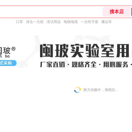
口罩
清仓一元抢
清洁用品
电线电缆
一次性手套
搬运车
努力加载中，请稍后...