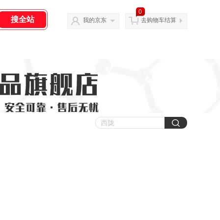
0
我的京东
去购物车结算