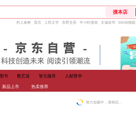
村上春树
莫言
人民文学
东野圭吾
半小时漫画
文城余华
bibi动物园
图书
数艺设
智元微库
人邮普华
新品上市
热卖推荐
努力加载中，请稍后...