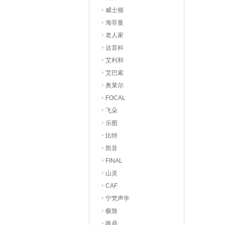
威士顿
海菲曼
老人家
达音科
艾利和
艾巴索
奥莱尔
FOCAL
飞朵
乐图
比特
凯音
FINAL
山灵
CAF
宁梵声学
极致
唯鼎