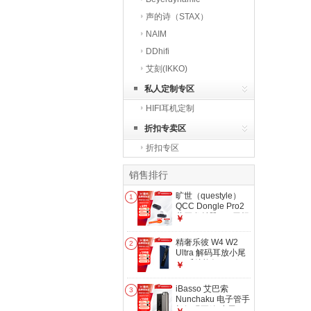
声的诗（STAX）
NAIM
DDhifi
艾刻(IKKO)
私人定制专区
HIFI耳机定制
折扣专卖区
折扣专区
销售排行
旷世（questyle）
1
QCC Dongle Pro2
蓝牙发射器HiFi无损
￥
LDAC音频适配器
QCC Dongle
精奢乐彼 W4 W2
2
Pro2【蓝牙6.1】
Ultra 解码耳放小尾
巴 乐彼旗舰HIFI便
￥
携解码一体手机HiFi
W2 Ultra
iBasso 艾巴索
3
Nunchaku 电子管手
机解码耳放 小尾巴