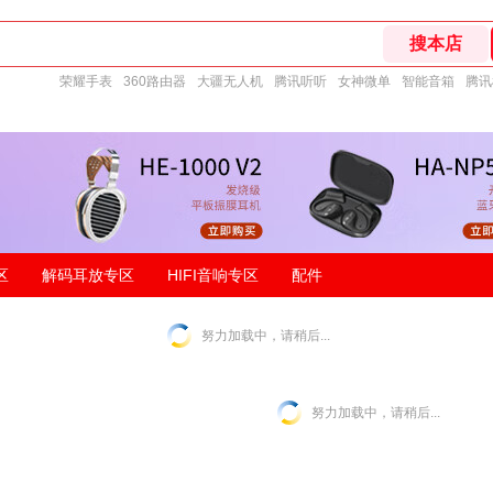
荣耀手表
360路由器
大疆无人机
腾讯听听
女神微单
智能音箱
腾讯
区
解码耳放专区
HIFI音响专区
配件
努力加载中，请稍后...
努力加载中，请稍后...