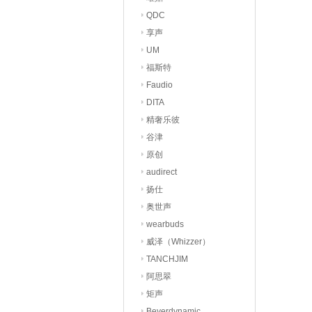
QDC
享声
UM
福斯特
Faudio
DITA
精奢乐彼
谷津
原创
audirect
扬仕
奥世声
wearbuds
威泽（Whizzer）
TANCHJIM
阿思翠
矩声
Beyerdynamic