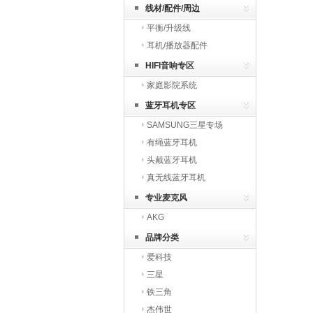
线材/配件/周边
平衡/升级线
耳机/播放器配件
HIFI音响专区
家庭影院系统
蓝牙耳机专区
SAMSUNG三星专场
有绳蓝牙耳机
头戴蓝牙耳机
真无线蓝牙耳机
专业麦克风
AKG
品牌分类
爱科技
三星
铁三角
杰伟世