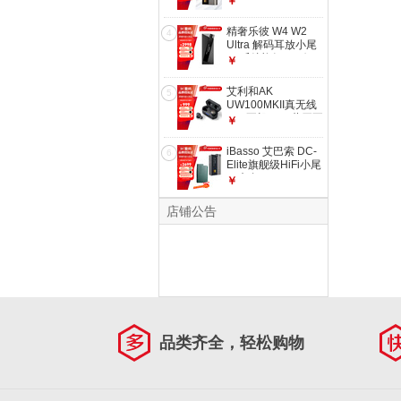
￥
低功耗大推力
Nunchaku 灰色
精奢乐彼 W4 W2
4
Ultra 解码耳放小尾
巴 乐彼旗舰HIFI便
￥
携解码一体手机HiFi
W4
艾利和AK
5
UW100MKII真无线
HiFi耳机TWS蓝牙耳
￥
塞隔音降噪 黑色
iBasso 艾巴索 DC-
6
Elite旗舰级HiFi小尾
巴来自DX320MAX
￥
的解码芯片 DC-
Elite【赠皮套
店铺公告
+CB19】
品类齐全，轻松购物