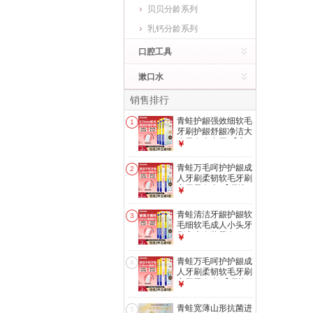
贝贝分龄系列
乳钙分龄系列
口腔工具
漱口水
销售排行
青蛙护龈强效细软毛
1
牙刷护龈舒龈净洁大
头男女士专用 【高
￥
效净齿】大头纤细软
毛牙刷 5支 颜色随
青蛙万毛呵护护龈成
2
机发
人牙刷柔韧软毛牙刷
家用男女士 【呵护
￥
敏感】绒感倍护525
牙刷 4支 颜色随机
青蛙清洁牙龈护龈软
3
发
毛细软毛成人小头牙
刷家庭套装男女
￥
【深净牙龈沟】密净
护龈软毛牙刷 5支
青蛙万毛呵护护龈成
4
颜色随机发货
人牙刷柔韧软毛牙刷
家用男女士 【呵护
￥
敏感】绒感倍护525
牙刷 8支 颜色随机
青蛙宽薄山形抗菌进
5