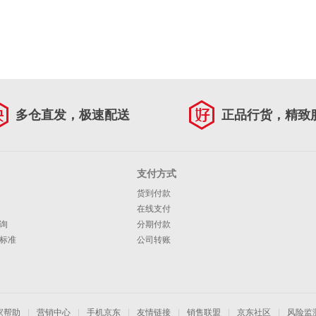
多仓直发，极速配送
正品行货，精致
支付方式
货到付款
在线支付
询
分期付款
标准
公司转账
家帮助
|
营销中心
|
手机京东
|
友情链接
|
销售联盟
|
京东社区
|
风险监