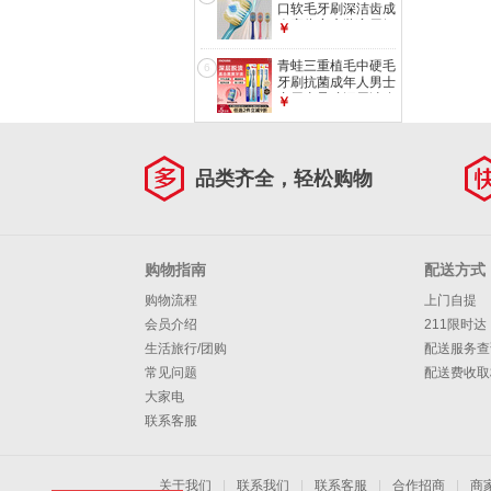
发
口软毛牙刷深洁齿成
人宽头家庭装家用细
￥
密牙刷 【进口魔旋
丝】抗菌软毛牙刷 2
青蛙三重植毛中硬毛
6
支
牙刷抗菌成年人男士
专用去异味深层洁净
￥
牙龈渍987 【抗菌去
渍】进口抗菌
987*2+进口旋丝*2
4支 颜色随机发
品类齐全，轻松购物
购物指南
配送方式
购物流程
上门自提
会员介绍
211限时达
生活旅行/团购
配送服务查
常见问题
配送费收取
大家电
联系客服
关于我们
|
联系我们
|
联系客服
|
合作招商
|
商