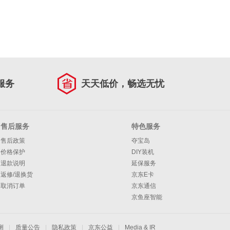
服务
天天低价，畅选无忧
售后服务
特色服务
售后政策
夺宝岛
价格保护
DIY装机
退款说明
延保服务
返修/退换货
京东E卡
取消订单
京东通信
京鱼座智能
测
|
质量公告
|
隐私政策
|
京东公益
|
Media & IR