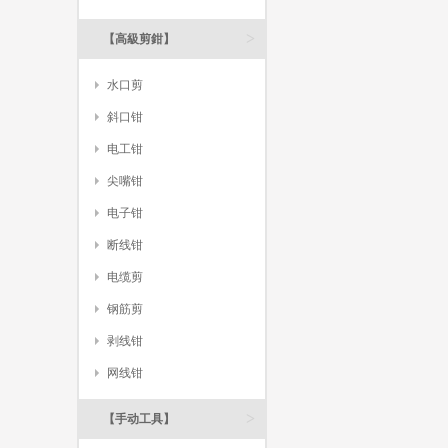
>
【高級剪鉗】
水口剪
斜口钳
电工钳
尖嘴钳
电子钳
断线钳
电缆剪
钢筋剪
剥线钳
网线钳
>
【手动工具】