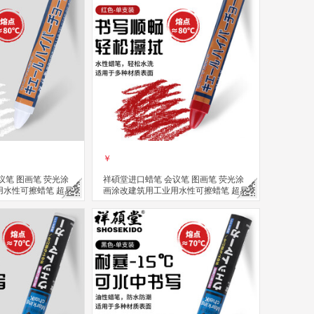
￥
议笔 图画笔 荧光涂
祥碩堂进口蜡笔 会议笔 图画笔 荧光涂
用水性可擦蜡笔 超易
画涂改建筑用工业用水性可擦蜡笔 超易
 白色(单支装）
擦 110mmX14mm 赤红色(单支装）
立即购买
关注
关注