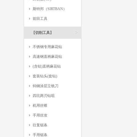
斯特邦（SIRTBAN）
前田工具
>
【切削工具】
不锈钢专用麻花钻
高速钢直柄麻花钻
(含钴)直柄麻花钻
套装钻头(套钻)
钨钢涂层立铣刀
四坑两刃钻咀
机用丝锥
手用丝攻
往复锯条
手用锯条