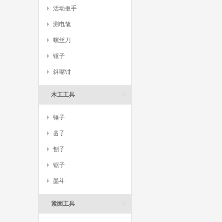
活动扳手
测电笔
螺丝刀
锤子
斜嘴钳
>
木工工具
锤子
凿子
刨子
锯子
墨斗
>
紧固工具