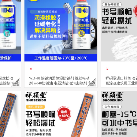
￥
￥
 螺丝松动
WD-40 除锈润滑除湿防锈剂 螺丝松动
祥碩堂进口蜡笔 会
污去除剂 专
剂 wd40防锈油 电器清洁油污去除剂 专
画涂改建筑用工业
效型高效矽质润滑剂 360ml
擦 110mmX14mm
立即购买
立即购买
关注