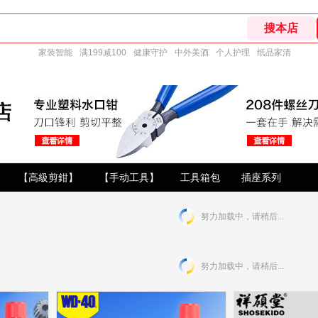
家装智能
满199减100
健康守护
中外美酒
个人护理
纸品家清
【高級剪鉗】
【手动工具】
工具箱包
插座系列
努力加载中，请稍后...
努力加载中，请稍后...