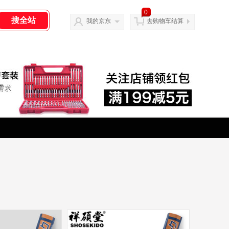
0
我的京东
去购物车结算