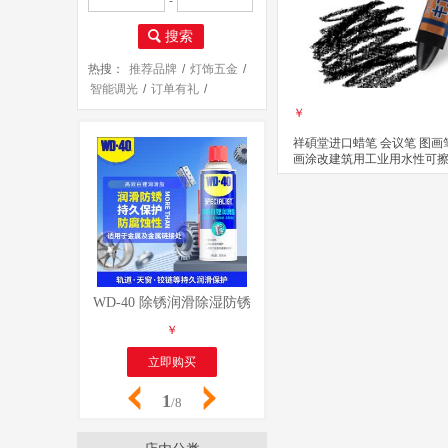
-
搜索
热搜：
推荐品牌
/
灯饰五金
/
智能调光
/
订单有礼
/
安装服务
/
￥
祥碩堂进口蜡笔 会议笔 图画
画涂改建筑用工业用水性可擦
擦 110mmX14mm 黑色(单支
立即购买
关注
WD-40 除锈润滑除湿防锈剂 螺丝松动剂 wd40防锈油 电
WD-40 除锈润滑除湿防锈剂
￥
￥
立即购买
立即购买
1
/8