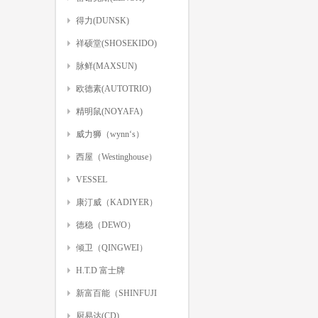
得力(DUNSK)
祥硕堂(SHOSEKIDO)
脉鲜(MAXSUN)
欧德素(AUTOTRIO)
精明鼠(NOYAFA)
威力狮（wynn‘s）
西屋（Westinghouse）
VESSEL
康汀威（KADIYER）
德稳（DEWO）
倾卫（QINGWEI）
H.T.D 富士牌
新富百能（SHINFUJI
BURNER）
厨易达(CD)