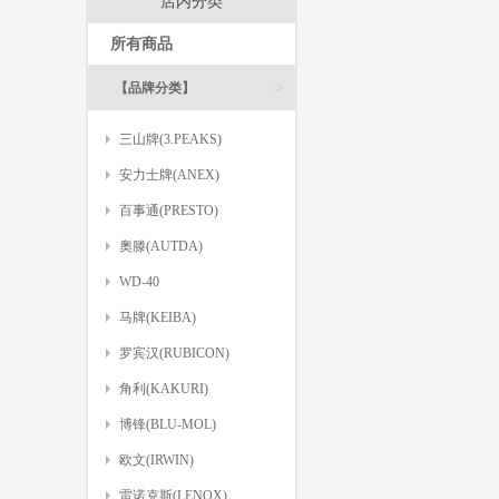
店内分类
所有商品
>
【品牌分类】
三山牌(3.PEAKS)
安力士牌(ANEX)
百事通(PRESTO)
奧滕(AUTDA)
WD-40
马牌(KEIBA)
罗宾汉(RUBICON)
角利(KAKURI)
博锋(BLU-MOL)
欧文(IRWIN)
雷诺克斯(LENOX)