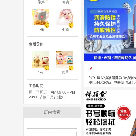
萍萍
萌萌
小敏
小茹
售后导购
￥
小新
萧萧
WD-40 除锈润滑除湿防锈剂
剂 wd40防锈油 电器清洁油
工作时间
效型高效白锂润滑脂 360ml
周一至周五：AM 09:00 - PM
立即购买
关注
23:00 节假日另行通知
店内搜索