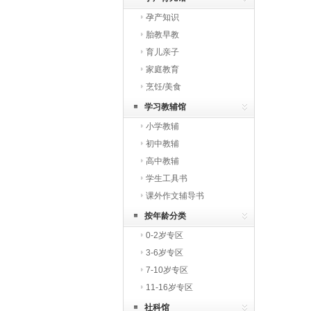
孕产知识
胎教早教
育儿亲子
家庭教育
烹饪/美食
学习教辅馆
小学教辅
初中教辅
高中教辅
学生工具书
课外作文辅导书
按年龄分类
0-2岁专区
3-6岁专区
7-10岁专区
11-16岁专区
社科馆