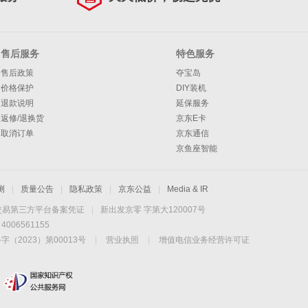
售后服务
特色服务
售后政策
夺宝岛
价格保护
DIY装机
退款说明
延保服务
返修/退换货
京东E卡
取消订单
京东通信
京鱼座智能
测
|
质量公告
|
隐私政策
|
京东公益
|
Media & IR
交易第三方平台备案凭证
|
新出发京零 字第大120007号
06561155
2023）第00013号
|
营业执照
|
增值电信业务经营许可证