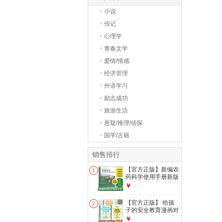
小说
传记
心理学
青春文学
爱情/情感
经济管理
外语学习
励志成功
旅游生活
悬疑/推理/侦探
国学/古籍
销售排行
【官方正版】新编农
1
药科学使用手册新版
农药大全农业种植书
￥
籍农药知识大全 新
编农药科学使用手册
【官方正版】 给孩
2
【咨询优惠】
子的安全教育漫画对
侵犯说不 防走失 防
￥