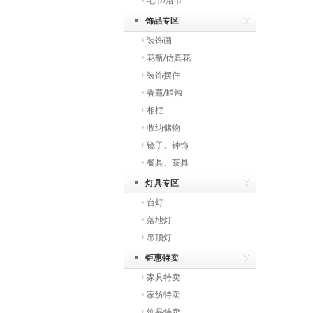
毛巾/浴巾
饰品专区
装饰画
花瓶/仿真花
装饰摆件
香薰/蜡烛
相框
收纳储物
镜子、钟饰
餐具、茶具
灯具专区
台灯
落地灯
吊顶灯
钜惠特卖
家具特卖
家纺特卖
饰品特卖