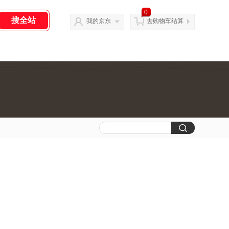
0
我的京东
去购物车结算