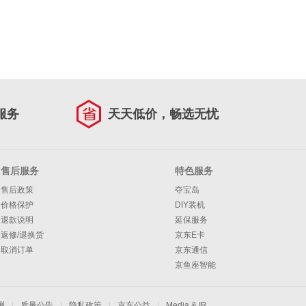
服务
天天低价，畅选无忧
售后服务
特色服务
售后政策
夺宝岛
价格保护
DIY装机
退款说明
延保服务
返修/退换货
京东E卡
取消订单
京东通信
京鱼座智能
测
|
质量公告
|
隐私政策
|
京东公益
|
Media & IR