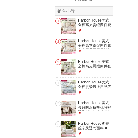
销售排行
Harbor House美式
1
全棉高支贡缎四件套
床上用品田园风纯棉
￥
四季款床单被套枕套
艺术花鸟【Parrot四
Harbor House美式
2
件套】 1.8米 床单款
全棉高支贡缎四件套
（被套
床上用品田园风纯棉
￥
220*240cm）
四季款床单被套枕套
艺术花鸟【Parrot四
Harbor House美式
3
件套】 1.5米 床单款
全棉高支贡缎四件套
（被套
床上用品田园风纯棉
￥
200*230cm）
四季款床单被套枕套
绿意盎然风【Arbor
Harbor House美式
4
四件套】 1.8米 床单
全棉贡缎床上用品四
款 （被套
件套三件套纯棉床
￥
220*240cm）
单/床笠被套家纺套
件 珊瑚之梦贡缎四
Harbor House美式
5
件套-床单款 60支
弧形防滑椅垫优雅舒
Coral Tide 1.5米 床
适承托绗缝坐垫餐椅
￥
单款 被套
垫子 Texture Pro 防
200*230cm 四件套
滑可水洗弧形椅垫
Harbor House柔赛
6
大-43X44X2.5cm
丝亲肤透气面料3D
纤维枕芯一对装家用
￥
双人枕头枕 升级款-