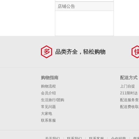
Connor Pro枕芯 一
店铺公告
对 中枕 48*74cm
品类齐全，轻松购物
购物指南
配送方式
购物流程
上门自提
会员介绍
211限时达
生活旅行/团购
配送服务查
常见问题
配送费收取
大家电
联系客服
关于我们
|
联系我们
|
联系客服
|
合作招商
|
商