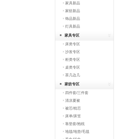
家具新品
家纺新品
饰品新品
灯具新品
家具专区
床类专区
沙发专区
柜类专区
桌类专区
茶几边几
家纺专区
四件套/三件套
清凉夏被
被芯/枕芯
床单/床笠
靠垫套/抱枕
地毯/地垫/毛毯