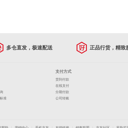
多仓直发，极速配送
正品行货，精致
支付方式
货到付款
在线支付
询
分期付款
标准
公司转账
家帮助
|
营销中心
|
手机京东
|
友情链接
|
销售联盟
|
京东社区
|
风险监