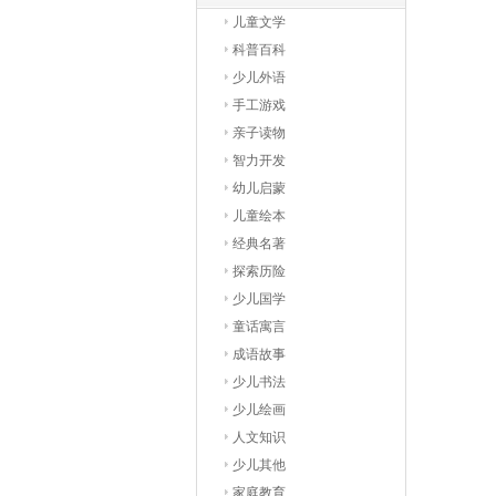
儿童文学
科普百科
少儿外语
手工游戏
亲子读物
智力开发
幼儿启蒙
儿童绘本
经典名著
探索历险
少儿国学
童话寓言
成语故事
少儿书法
少儿绘画
人文知识
少儿其他
家庭教育