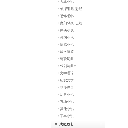
古典小说
侦探/推理/悬疑
恐怖/惊悚
魔幻/奇幻/玄幻
武侠小说
外国小说
情感小说
散文随笔
诗歌词曲
戏剧与曲艺
文学理论
纪实文学
动漫漫画
历史小说
官场小说
其他小说
军事小说
成功励志