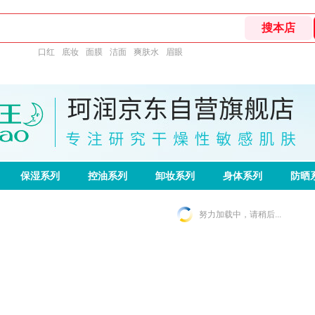
口红
底妆
面膜
洁面
爽肤水
眉眼
保湿系列
控油系列
卸妆系列
身体系列
防晒
努力加载中，请稍后...