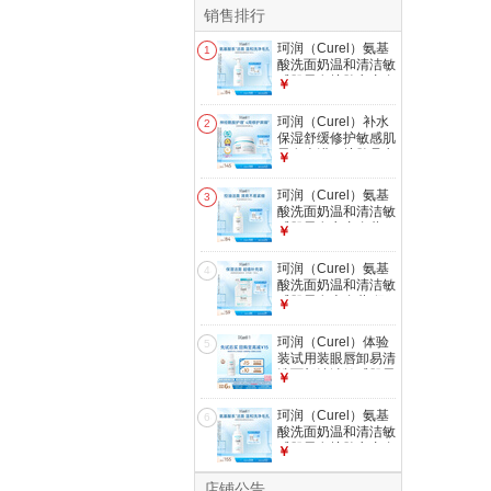
销售排行
珂润（Curel）氨基
1
酸洗面奶温和清洁敏
感肌男女护肤京东自
￥
营 保湿洁面泡沫
150ml
珂润（Curel）补水
2
保湿舒缓修护敏感肌
男女士进口护肤品七
￥
夕礼物 保湿面霜40g
珂润（Curel）氨基
3
酸洗面奶温和清洁敏
感肌男女京东自营
￥
控油保湿洁面泡沫
150ml
珂润（Curel）氨基
4
酸洗面奶温和清洁敏
感肌男女士自营 保
￥
湿洁面泡沫补充装
130ml
珂润（Curel）体验
5
装试用装眼唇卸易清
洗面部清洁敏感肌男
￥
女保湿修护卸妆乳
16ml
珂润（Curel）氨基
6
酸洗面奶温和清洁敏
感肌男女护肤京东自
￥
营 保湿洁面泡沫
300ml
店铺公告
花王珂润敏感肌专用品牌。呵护