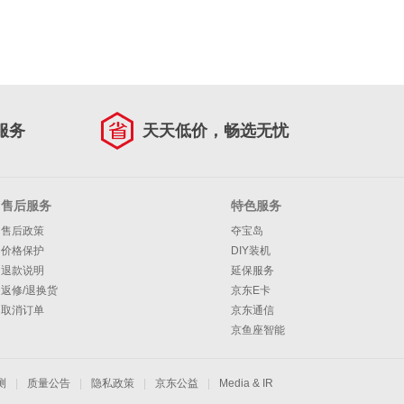
服务
天天低价，畅选无忧
售后服务
特色服务
售后政策
夺宝岛
价格保护
DIY装机
退款说明
延保服务
返修/退换货
京东E卡
取消订单
京东通信
京鱼座智能
测
|
质量公告
|
隐私政策
|
京东公益
|
Media & IR