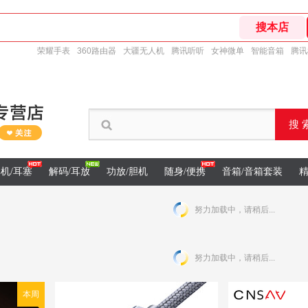
荣耀手表
360路由器
大疆无人机
腾讯听听
女神微单
智能音箱
腾讯
搜 
机/耳塞
解码/耳放
功放/胆机
随身/便携
音箱/音箱套装
精
努力加载中，请稍后...
努力加载中，请稍后...
本周