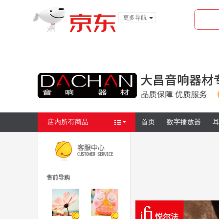
更多导航
服装城
食品
金融
店内所有商品
首页
数字播放器
耳
售前导购