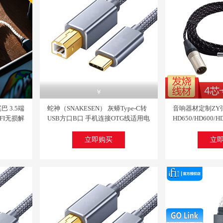
热销
￥
巴 3.5端
蛇神（SNAKESEN） 灰蟒Type-C转
音响器材定制ZY
HIFI无损解
USB方口B口 手机连接OTG线适用电
HD650/HD600
 GO
脑平板连接线 TypeC转B方口 1米标
2.5/3.5/4.4
小尾巴
长推荐
衡2.5M【ZY-002
立即购买
立