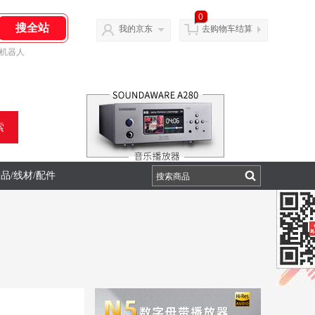
0
我的京东
去购物车结算
机器人
索
品/线材/配件