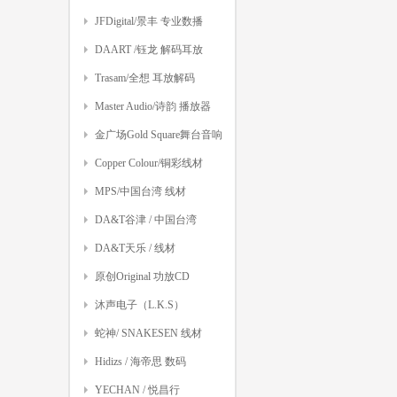
JFDigital/景丰 专业数播
DAART /钰龙 解码耳放
Trasam/全想 耳放解码
Master Audio/诗韵 播放器
金广场Gold Square舞台音响
Copper Colour/铜彩线材
MPS/中国台湾 线材
DA&T谷津 / 中国台湾
DA&T天乐 / 线材
原创Original 功放CD
沐声电子（L.K.S）
蛇神/ SNAKESEN 线材
Hidizs / 海帝思 数码
YECHAN / 悦昌行