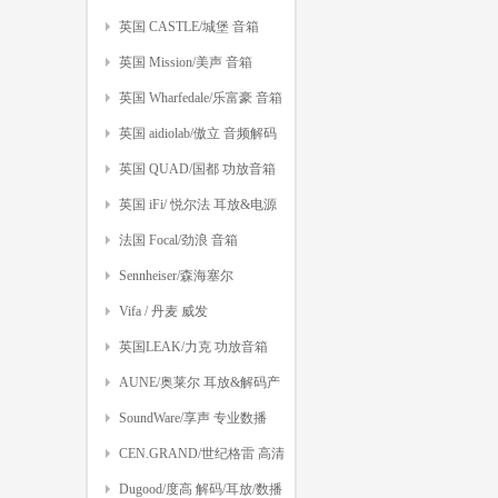
英国 CASTLE/城堡 音箱
英国 Mission/美声 音箱
英国 Wharfedale/乐富豪 音箱
英国 aidiolab/傲立 音频解码
英国 QUAD/国都 功放音箱
英国 iFi/ 悦尔法 耳放&电源
法国 Focal/劲浪 音箱
Sennheiser/森海塞尔
Vifa / 丹麦 威发
英国LEAK/力克 功放音箱
AUNE/奥莱尔 耳放&解码产
品
SoundWare/享声 专业数播
CEN.GRAND/世纪格雷 高清
音视频
Dugood/度高 解码/耳放/数播