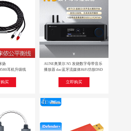
￥
￥
张扬
AUNE奥莱尔 N5 发烧数字母带音乐
/HD580耳机升级线
播放器 dac蓝牙流媒体HiFi功放DSD
插头平衡线 4芯卡侬公平
串流解码桌面式转盘解码播放一体
】
N5蓝牙版 新品
即购买
立即购买