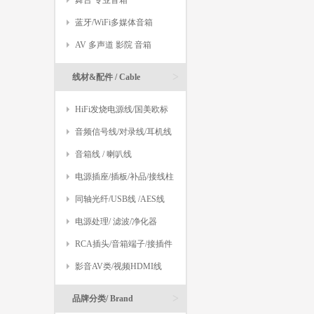
舞台 专业音箱
蓝牙/WiFi多媒体音箱
AV 多声道 影院 音箱
>
线材&配件 / Cable
HiFi发烧电源线/国美欧标
音频信号线/对录线/耳机线
音箱线 / 喇叭线
电源插座/插板/补品/接线柱
同轴光纤/USB线 /AES线
电源处理/ 滤波/净化器
RCA插头/音箱端子/接插件
影音AV类/视频HDMI线
>
品牌分类/ Brand