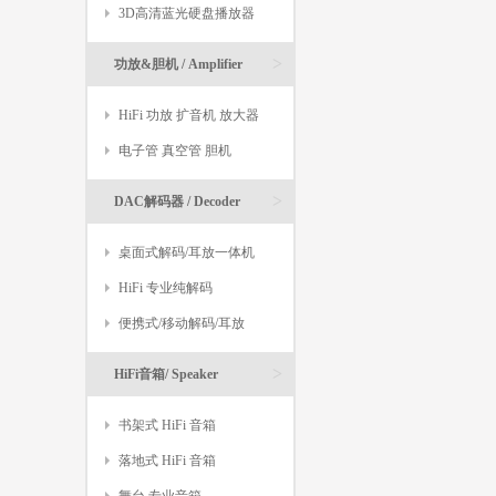
>
3D高清蓝光硬盘播放器
>
功放&胆机 / Amplifier
HiFi 功放 扩音机 放大器
电子管 真空管 胆机
>
DAC解码器 / Decoder
桌面式解码/耳放一体机
HiFi 专业纯解码
便携式/移动解码/耳放
>
HiFi音箱/ Speaker
书架式 HiFi 音箱
落地式 HiFi 音箱