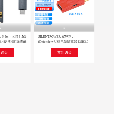
关注
关注
￥
￥
已评价
人已评价
nk 音乐小尾巴 3.5端
SILENTPOWER 寂静动力
 MP100 音乐播放器
源音箱 可换运放 X8银色 XVIII周年纪念版
放USB电脑DAC解码hifi发烧功放扩音机 樱桃红 CS4398解码
X 4.4便携HIFI无损解
iDefender+ USB电源隔离器 USB3.0
MQA解码 GO
信号消噪净化器供电深度隔离
 小尾巴Type-C接口
即购买
立即购买
关注
关注