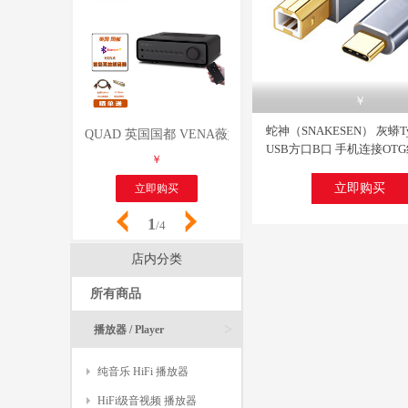
关注
￥
人已评价
蛇神（SNAKESEN） 灰蟒Ty
QUAD 英国国都 VENA薇娜HIFI功放 CS4398解码器
Dugood度高 MP100 
USB方口B口 手机连接OT
￥
￥
脑平板连接线 TypeC转B方口
长
立即购买
立即购买
立即购买
1
/4
店内分类
所有商品
>
播放器 / Player
纯音乐 HiFi 播放器
HiFi级音视频 播放器
关注