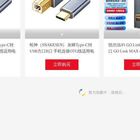
关注
￥
人已评价
人
pe-C转
蛇神（SNAKESEN） 灰蟒Type-C转
悦尔法iFi GO Li
 前级耳放扩音机功放音箱套装 钢琴黑
高保真无损音乐播放器 支持母带移动硬盘U盘蓝牙数字转盘播放度高旗下新品美思柯
AUNE奥莱尔 X8 纯解码器 hifi无损发烧音乐CD前级功放解码usb dac有
QUAD 英国国都 VENA 薇娜功放蓝牙数字功
G线适用电
USB方口B口 手机连接OTG线适用电
口 GO Link MA
￥
￥
 1.5米
脑平板连接线 TypeC转B方口 2米特
码耳放一体机手机
长
Link【3.5单端】
立即购买
立
立即购买
立即购买
努力加载中，请稍后...
关注