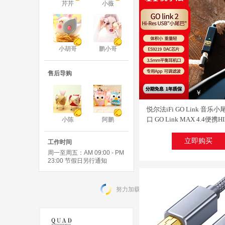
芹芹
小薇
小胡哥
鹏小哥
售后导购
￥
悦尔法iFi GO Link 音乐小尾
口 GO Link MAX 4.4便携
小陈
阿鹏
码耳放一体机手机MQA解码
Link 2【3.5单端+平衡】 
立即购买
工作时间
Type-C接口
周一至周五：AM 09:00 - PM
23:00 节假日另行通知
努力加载中，请稍后...