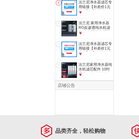
器 致密聚丙烯
法兰尼净水器滤芯专
3
用链接【补差价1元
专拍】 【补差价10
￥
元专拍】联系客服
单拍不发 1元差价
法兰尼 家用净水器
4
RO反渗透纯水机滤
芯 净水器配件 适用
￥
04/06/07/08/09款机
器 06全套滤芯
法兰尼净水器滤芯专
5
用链接【补差价1元
专拍】 【补差价10
￥
元专拍】联系客服
单拍不发 10元差价
法兰尼家用净水器纯
6
水机滤芯配件 10吋
通用PP棉滤芯 拍下
￥
发4支PP棉
店铺公告
品类齐全，轻松购物