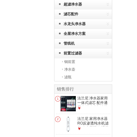
超滤净水器
滤芯配件
水龙头净水器
全屋净水方案
管线机
前置过滤器
铜前置
净水壶
滤瓶
销售排行
法兰尼 净水器家用
1
一体式滤芯 配件通
用 超滤净水机滤芯
￥
适用机型 UEY120/
V5 UEY-120全套滤
法兰尼 家用净水器
2
芯
RO反渗透纯水机滤
芯 净水器配件 适用
￥
04/06/07/08/09款机