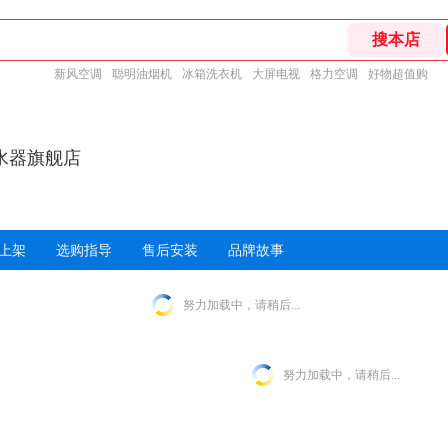
新风空调
聪明油烟机
冰箱洗衣机
大屏电视
格力空调
好物超值购
水器旗舰店
上架
选购指导
售后安装
品牌故事
努力加载中，请稍后...
努力加载中，请稍后...