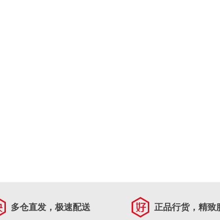
多仓直发，极速配送
正品行货，精致