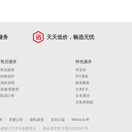
服务
天天低价，畅选无忧
售后服务
特色服务
售后政策
夺宝岛
价格保护
DIY装机
退款说明
延保服务
返修/退换货
京东E卡
取消订单
京东通信
京鱼座智能
测
|
质量公告
|
隐私政策
|
京东公益
|
Media & IR
交易第三方平台备案凭证
|
新出发京零 字第大120007号