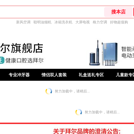
新风空调
聪明油烟机
冰箱洗衣机
大屏电视
格力空调
好物超值购
专业冲牙器
情侣双人套装
礼盒送礼专区
儿童款专
努力加载中，请稍后...
努力加载中，请稍后...