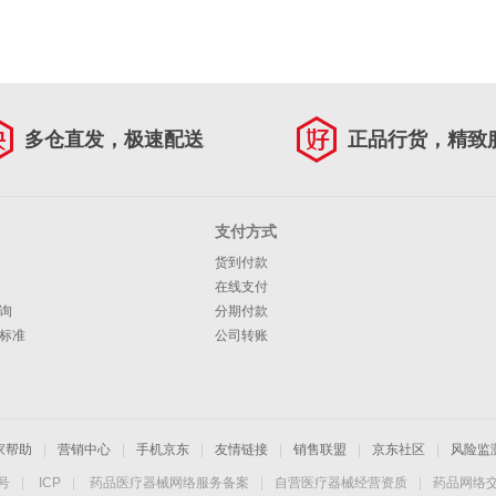
多仓直发，极速配送
正品行货，精致
支付方式
货到付款
在线支付
询
分期付款
标准
公司转账
家帮助
|
营销中心
|
手机京东
|
友情链接
|
销售联盟
|
京东社区
|
风险监
4号
|
ICP
|
药品医疗器械网络服务备案
|
自营医疗器械经营资质
|
药品网络