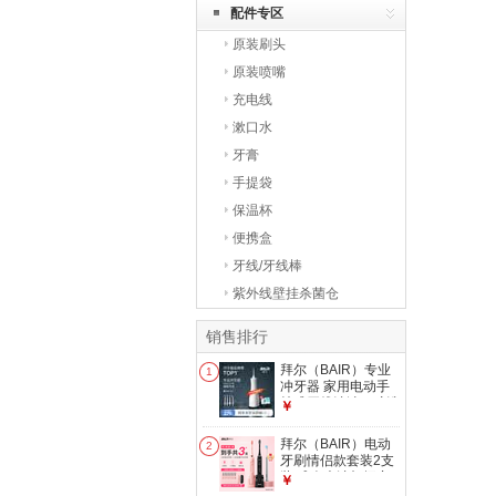
配件专区
原装刷头
原装喷嘴
充电线
漱口水
牙膏
手提袋
保温杯
便携盒
牙线/牙线棒
紫外线壁挂杀菌仓
销售排行
拜尔（BAIR）专业
1
冲牙器 家用电动手
持式牙线清洁口腔洗
￥
牙神器冲洗器牙齿清
洁器水洁牙器清洁正
拜尔（BAIR）电动
2
畸专用七夕 M4 M系
牙刷情侣款套装2支
列白色专业款（磁吸
装 成人声波扫振充
￥
感应充电) 4支喷头
电式士震动软毛自动