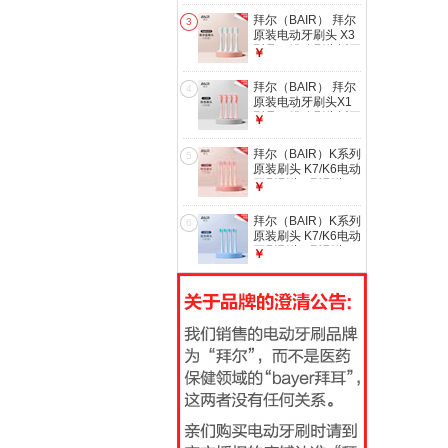
专业级冲牙器
牙刷男 送女朋友 礼
拜尔（BAIR） 拜尔
3
盒装X1七夕 情侣套
原装电动牙刷头 X3
装2支装【16刷头
型号（错购刷头拆开
￥
+便携盒+全金属手
无尘包装货值自行承
动牙刷】
担） 4支 X3系列配
拜尔（BAIR） 拜尔
4
套海洋蓝原装刷头
原装电动牙刷头X1
型号（错购刷头拆开
￥
无尘包装货值自行承
担） 4支 X1配套樱
拜尔（BAIR）K系列
5
花粉色原装刷头
原装刷头 K7/K6电动
牙刷刷头U型刷头
￥
（错购刷头拆开无尘
包装货值自行承担）
拜尔（BAIR）K系列
6
4支 拜尔K7刷头粉
原装刷头 K7/K6电动
色
牙刷刷头U型刷头
￥
（错购刷头拆开无尘
包装货值自行承担）
4支 拜尔K7刷头蓝
色