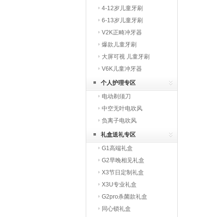
4-12岁儿童牙刷
6-13岁儿童牙刷
V2K正畸冲牙器
爆款儿童牙刷
大屏可视 儿童牙刷
V6K儿童冲牙器
个人护理专区
电动剃须刀
中空无叶电吹风
负离子电吹风
礼盒送礼专区
G1高端礼盒
G2早晚相见礼盒
X3节日定制礼盒
X3U专业礼盒
G2pro杀菌款礼盒
同心锁礼盒