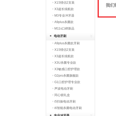
X1S情侣2支装
X3超长续航款
M3专业冲牙器
A9plus杀菌款
M11s口碑新品
电动牙刷
A9plus杀菌款牙刷
X1S情侣2支装
X3超长续航款
X3U杀菌专业款
X3敏感口腔护理款
G2pro杀菌旗舰款
G1口腔护理专业款
声波电动牙刷
同心锁礼盒
i5扫振电动牙刷
i6智能杀菌电动牙刷
专业冲牙器