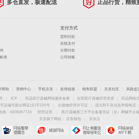
多仓直发，极速配送
正品行货，精致
支付方式
货到付款
在线支付
询
分期付款
标准
公司转账
家帮助
|
营销中心
|
手机京东
|
友情链接
|
销售联盟
|
京东社区
|
风险监
4号
|
ICP
|
药品医疗器械网络服务备案
|
自营医疗器械经营资质
|
药品网络
可证编号新出网证(京)字150号
|
出版物经营许可证
|
违法和不良信息举报电话：40
线：4006067733
经营证照
|
医疗器械第三方平台备案凭证（京）网械平台备字（
京东旗下网站：
京东钱包
|
京东云