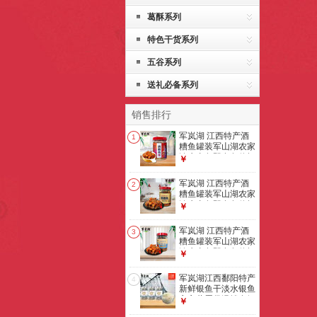
葛酥系列
特色干货系列
五谷系列
送礼必备系列
销售排行
军岚湖 江西特产酒
1
糟鱼罐装军山湖农家
淡水青鱼即食鱼休闲
￥
零食南昌小吃 青鱼
块260g香辣味【单
军岚湖 江西特产酒
2
瓶】
糟鱼罐装军山湖农家
淡水青鱼即食鱼休闲
￥
零食南昌小吃 淡水
鱼260g香辣味【单
军岚湖 江西特产酒
3
瓶】
糟鱼罐装军山湖农家
淡水青鱼即食鱼休闲
￥
零食南昌小吃 淡水
鱼260g原香味【单
军岚湖江西鄱阳特产
4
瓶】
新鲜银鱼干淡水银鱼
宝宝蒸蛋煲汤辅食银
￥
鱼干年货礼品 3瓶