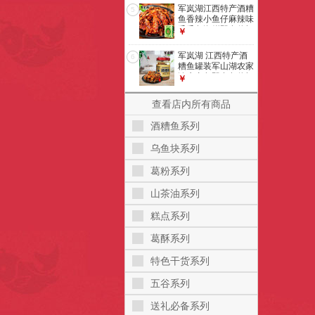
*100g罐装 约3-6厘
军岚湖江西特产酒糟
5
米)9.5成干
鱼香辣小鱼仔麻辣味
毛毛鱼海鲜即食休闲
￥
零食200g盒装 麻辣
+凤尾鱼（200g盒
军岚湖 江西特产酒
6
装）
糟鱼罐装军山湖农家
淡水青鱼即食鱼休闲
￥
零食南昌小吃 淡水
鱼260g豆鼓味【单
查看店内所有商品
瓶】
酒糟鱼系列
乌鱼块系列
葛粉系列
山茶油系列
糕点系列
葛酥系列
特色干货系列
五谷系列
送礼必备系列