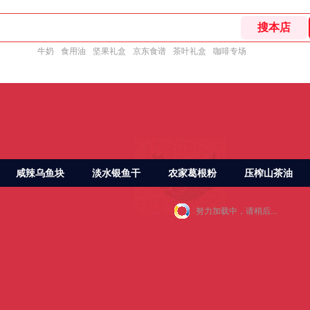
牛奶
食用油
坚果礼盒
京东食谱
茶叶礼盒
咖啡专场
咸辣乌鱼块
淡水银鱼干
农家葛根粉
压榨山茶油
努力加载中，请稍后...