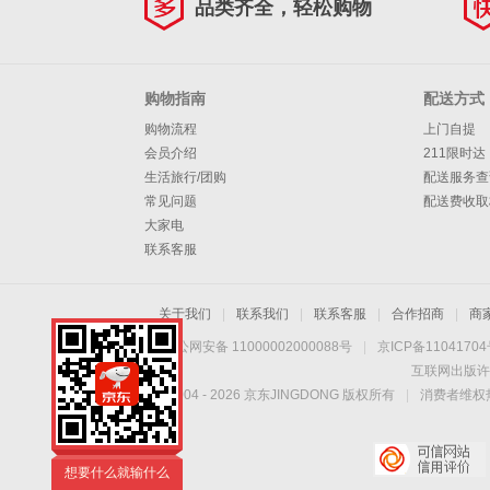
品类齐全，轻松购物
购物指南
配送方式
购物流程
上门自提
会员介绍
211限时达
生活旅行/团购
配送服务查
常见问题
配送费收取
大家电
联系客服
关于我们
|
联系我们
|
联系客服
|
合作招商
|
商
京公网安备 11000002000088号
|
京ICP备1104170
互联网出版许
Copyright © 2004 -
2026
京东JINGDONG 版权所有
|
消费者维权热
想要什么就输什么
想要什么就输什么