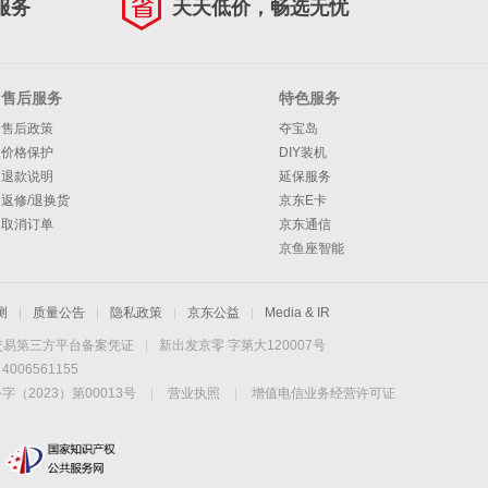
服务
天天低价，畅选无忧
售后服务
特色服务
售后政策
夺宝岛
价格保护
DIY装机
退款说明
延保服务
返修/退换货
京东E卡
取消订单
京东通信
京鱼座智能
测
|
质量公告
|
隐私政策
|
京东公益
|
Media & IR
交易第三方平台备案凭证
|
新出发京零 字第大120007号
06561155
2023）第00013号
|
营业执照
|
增值电信业务经营许可证