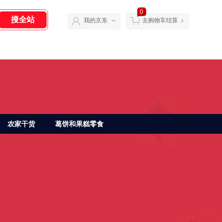
0
我的京东
去购物车结算
农家干货
葛饼和果糕零食