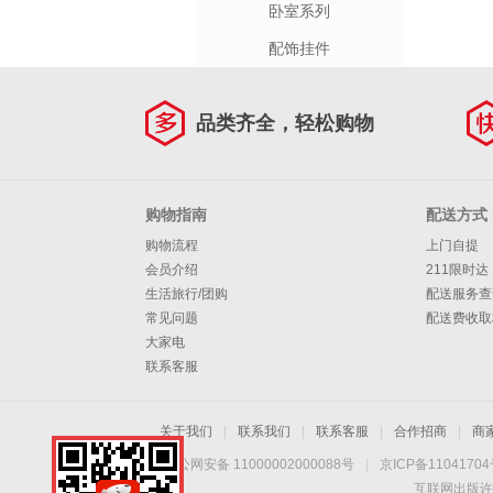
卧室系列
配饰挂件
品类齐全，轻松购物
购物指南
配送方式
购物流程
上门自提
会员介绍
211限时达
生活旅行/团购
配送服务查
常见问题
配送费收取
大家电
联系客服
关于我们
|
联系我们
|
联系客服
|
合作招商
|
商
京公网安备 11000002000088号
|
京ICP备1104170
互联网出版许