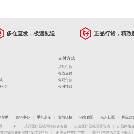
多仓直发，极速配送
正品行货，精致
支付方式
货到付款
在线支付
询
分期付款
标准
公司转账
家帮助
|
营销中心
|
手机京东
|
友情链接
|
销售联盟
|
京东社区
|
风险监
4号
|
ICP
|
药品医疗器械网络服务备案
|
自营医疗器械经营资质
|
药品网络
可证编号新出网证(京)字150号
|
出版物经营许可证
|
违法和不良信息举报电话：40