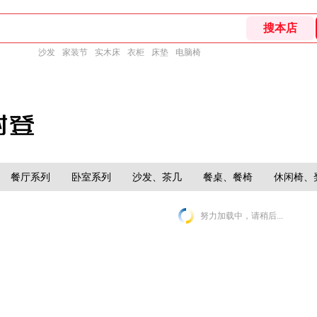
沙发
家装节
实木床
衣柜
床垫
电脑椅
餐厅系列
卧室系列
沙发、茶几
餐桌、餐椅
休闲椅、
努力加载中，请稍后...