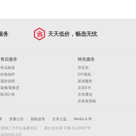
服务
天天低价，畅选无忧
售后服务
特色服务
售后政策
夺宝岛
价格保护
DIY装机
退款说明
延保服务
返修/退换货
京东E卡
取消订单
京东通信
京鱼座智能
测
|
质量公告
|
隐私政策
|
京东公益
|
Media & IR
交易第三方平台备案凭证
|
新出发京零 字第大120007号
06561155