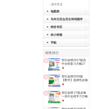
高中作文
地图类
马年日历台历古诗词国学
特价专区
幼小衔接
字帖
销售排行
世纪金榜2027版高
1
中全程复习方略27
年高考高三一轮复习
￥
语文数学英语物理化
学生物地理历史政治
世纪金榜2026版
2
新教材新高考模拟刷
【数学】选择性必修
题试卷官方正版 语
第一1册 高中全程学
￥
文通用版 新教材新
习方略 高二教材同
高考
步练习册人教苏教北
世纪金榜 27版必修
3
师大版课时随堂训练
一高中全程学习方略
单元综合试卷正版
26年秋季高一新版
￥
2026年秋季新高二
语文数学英语物理化
使用 人教A版【提升
学生物历史政治地理