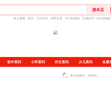
村上春树
莫言
人民文学
东野圭吾
半小时漫画
文城余华
bibi动物园
初中系列
小学系列
作文系列
少儿系列
名著
努力加载中，请稍后...