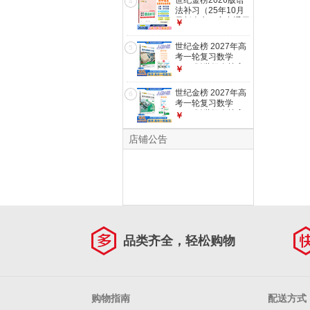
世纪金榜2026版语
版】26版 选择性必
4
教材同步训练导学案
法补习（25年10月
修一
课时作业试卷 【数
最新上市）高中通用
￥
学】人教A版【基础
高中语文专项语法大
版】27版必修第一
全讲练结合高一高二
世纪金榜 2027年高
册 高中
5
高三教材辅导练习用
考一轮复习数学
书 【2026版】语法
2027版世纪金榜高
￥
补习（2025年10月
中全程复习方略数学
最新版） 语文专项
辽宁少年儿童出版社
世纪金榜 2027年高
6
正版教辅图书复习资
考一轮复习数学
料新高考新教材真题
2027版世纪金榜高
￥
辅导书高三数学复习
中全程复习方略数学
人教A版、提升版
辽宁少年儿童出版社
店铺公告
正版教辅图书复习资
料新高考新教材真题
辅导书高三数学复习
人教A版、基础版
品类齐全，轻松购物
购物指南
配送方式