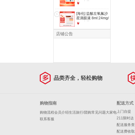
片 4盒装
￥
[海伦] 盐酸左氧氟沙
6
星滴眼液 8ml:24mg/
盒 1盒装
￥
店铺公告
品类齐全，轻松购物
购物指南
配送方式
上门自提
购物流程
会员介绍
生活旅行/团购
常见问题
大家电
211限时达
联系客服
配送服务查
配送费收取