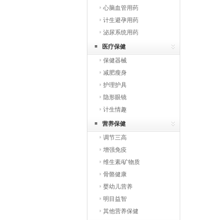
心脑血管用药
计生避孕用药
泌尿系统用药
医疗保健
保健器械
减肥瘦身
护理护具
隐形眼镜
计生情趣
营养保健
调节三高
增强免疫
维生素/矿物质
骨骼健康
婴幼儿营养
明目益智
其他营养保健