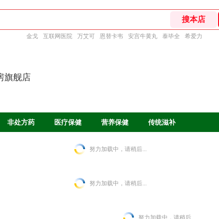
金戈
互联网医院
万艾可
恩替卡韦
安宫牛黄丸
泰毕全
希爱力
房旗舰店
非处方药
医疗保健
营养保健
传统滋补
努力加载中，请稍后...
努力加载中，请稍后...
努力加载中，请稍后...