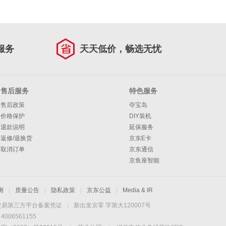
服务
天天低价，畅选无忧
售后服务
特色服务
售后政策
夺宝岛
价格保护
DIY装机
退款说明
延保服务
返修/退换货
京东E卡
取消订单
京东通信
京鱼座智能
测
|
质量公告
|
隐私政策
|
京东公益
|
Media & IR
交易第三方平台备案凭证
|
新出发京零 字第大120007号
06561155