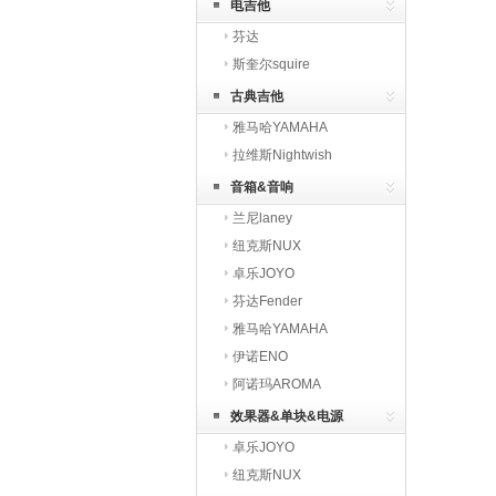
电吉他
芬达
斯奎尔squire
古典吉他
雅马哈YAMAHA
拉维斯Nightwish
音箱&音响
兰尼laney
纽克斯NUX
卓乐JOYO
芬达Fender
雅马哈YAMAHA
伊诺ENO
阿诺玛AROMA
效果器&单块&电源
卓乐JOYO
纽克斯NUX