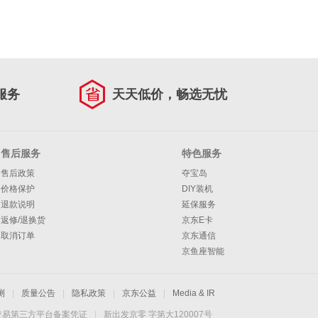
服务
天天低价，畅选无忧
售后服务
特色服务
售后政策
夺宝岛
价格保护
DIY装机
退款说明
延保服务
返修/退换货
京东E卡
取消订单
京东通信
京鱼座智能
测
|
质量公告
|
隐私政策
|
京东公益
|
Media & IR
交易第三方平台备案凭证
|
新出发京零 字第大120007号