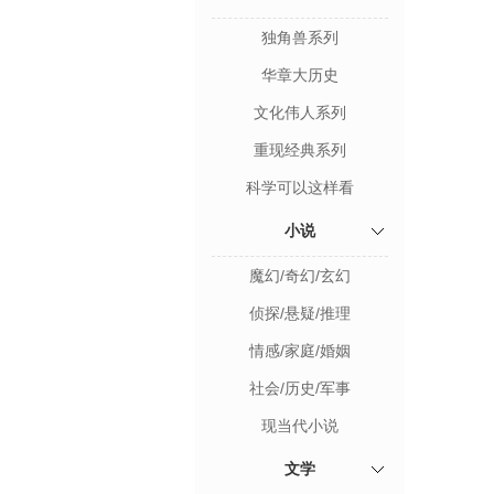
独角兽系列
华章大历史
文化伟人系列
重现经典系列
科学可以这样看
小说
魔幻/奇幻/玄幻
侦探/悬疑/推理
情感/家庭/婚姻
社会/历史/军事
现当代小说
文学