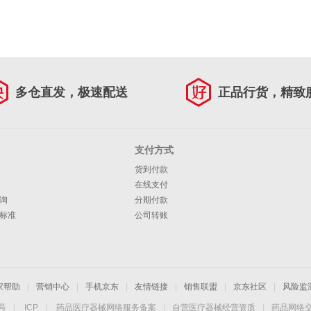
多仓直发，极速配送
正品行货，精致
支付方式
货到付款
在线支付
询
分期付款
标准
公司转账
家帮助
|
营销中心
|
手机京东
|
友情链接
|
销售联盟
|
京东社区
|
风险监
4号
|
ICP
|
药品医疗器械网络服务备案
|
自营医疗器械经营资质
|
药品网络