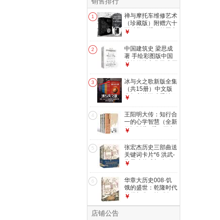
销售排行
禅与摩托车维修艺术
1
（珍藏版）附赠六十
页精美别册，外国文
￥
学小说一场对价值的
探寻告别精神内耗
中国建筑史 梁思成
2
小说
著 手绘彩图版中国
建筑传统文化学术历
￥
史研究古建筑古代物
质文化丛书
冰与火之歌新版全集
3
（共15册）中文版
本权利的游戏乔治马
￥
丁奇幻小说彩虹版屈
畅外国小说美剧原著
王阳明大传：知行合
4
小说
一的心学智慧（全新
修订版共3册）王守
￥
仁知行合一心学中国
古代史儒学人生中国
张宏杰历史三部曲送
5
哲学
关键词卡片*6 洪武-
朱元璋的成与败+饥
￥
饿的盛世+千年悖论
中国历史研究明清历
华章大历史008·饥
6
史人物华章大历史
饿的盛世：乾隆时代
的得与失（第2版）
￥
张宏杰著读懂大清王
朝的繁华和隐忧
店铺公告