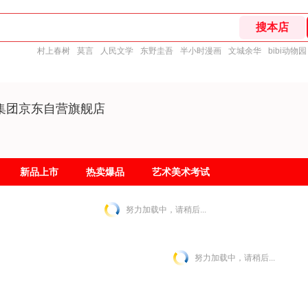
村上春树
莫言
人民文学
东野圭吾
半小时漫画
文城余华
bibi动物园
集团京东自营旗舰店
新品上市
热卖爆品
艺术美术考试
努力加载中，请稍后...
努力加载中，请稍后...