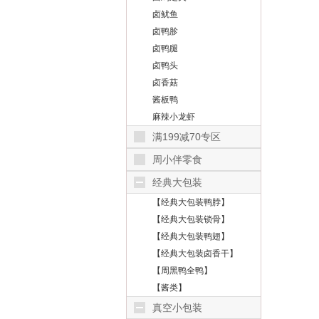
卤鱿鱼
卤鸭胗
卤鸭腿
卤鸭头
卤香菇
酱板鸭
麻辣小龙虾
满199减70专区
周小伴零食
经典大包装
【经典大包装鸭脖】
【经典大包装锁骨】
【经典大包装鸭翅】
【经典大包装卤香干】
【周黑鸭全鸭】
【酱类】
真空小包装