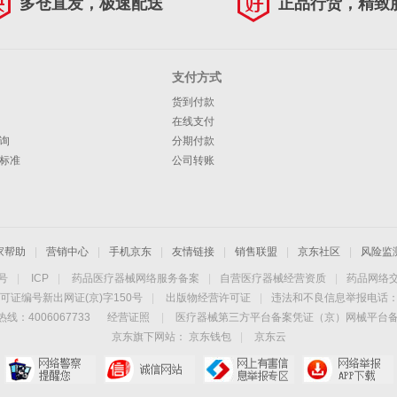
多仓直发，极速配送
正品行货，精致
支付方式
货到付款
在线支付
询
分期付款
标准
公司转账
家帮助
|
营销中心
|
手机京东
|
友情链接
|
销售联盟
|
京东社区
|
风险监
4号
|
ICP
|
药品医疗器械网络服务备案
|
自营医疗器械经营资质
|
药品网络
可证编号新出网证(京)字150号
|
出版物经营许可证
|
违法和不良信息举报电话：40
线：4006067733
经营证照
|
医疗器械第三方平台备案凭证（京）网械平台备字（
京东旗下网站：
京东钱包
|
京东云