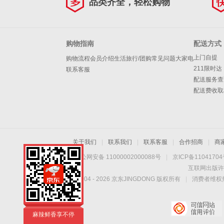
品类齐全，轻松购物
购物指南
配送方式
上门自提
购物流程
会员介绍
生活旅行/团购
常见问题
大家电
211限时达
联系客服
配送服务查
配送费收取
关于我们
|
联系我们
|
联系客服
|
合作招商
|
商
京公网安备 11000002000088号
|
京ICP备1104170
互联网出版许
Copyright © 2004 -
2026
京东JINGDONG 版权所有
|
消费者维权热
没滋味？就吃周黑
鸭！
麻辣鲜香享不停