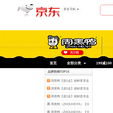
更多导航
服装城
食品
金融
首页
全部分类
199减100
品牌热销TOP10
周黑鸭【选5盒】锁鲜星享盒
装麻辣新鲜卤味办公室休闲零
周黑鸭【选5盒】锁鲜星享盒
食 经典甜辣：卤鸭锁骨150g
装麻辣新鲜卤味办公室休闲零
周黑鸭【选5盒】锁鲜星享盒
食 经典甜辣：卤鸭脖135g
装麻辣新鲜卤味办公室休闲零
周黑鸭（ZHOUHEIYA）【分
食 经典甜辣：卤鸭翅125g
享单袋装】甜辣味卤鸭脖锁骨
周黑鸭（ZHOUHEIYA）【分