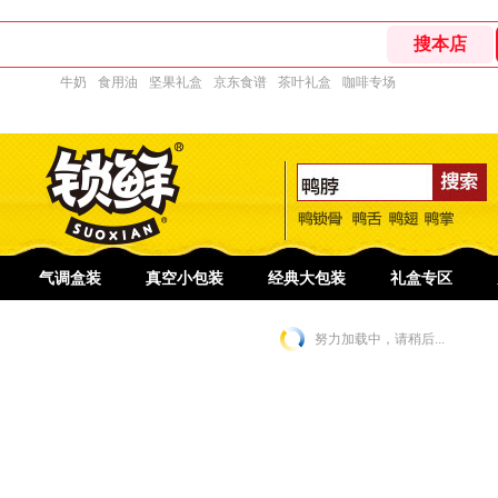
牛奶
食用油
坚果礼盒
京东食谱
茶叶礼盒
咖啡专场
气调盒装
真空小包装
经典大包装
礼盒专区
努力加载中，请稍后...