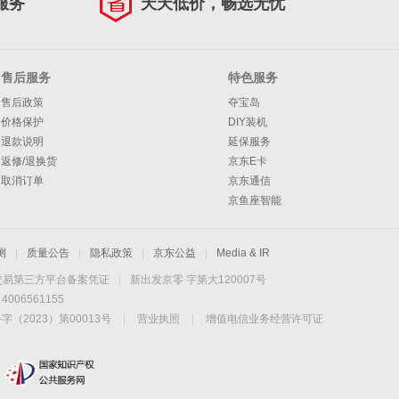
服务
天天低价，畅选无忧
售后服务
特色服务
售后政策
夺宝岛
价格保护
DIY装机
退款说明
延保服务
返修/退换货
京东E卡
取消订单
京东通信
京鱼座智能
测
|
质量公告
|
隐私政策
|
京东公益
|
Media & IR
交易第三方平台备案凭证
|
新出发京零 字第大120007号
06561155
2023）第00013号
|
营业执照
|
增值电信业务经营许可证