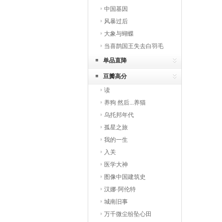
中国基因
风暴过后
大象与蝴蝶
当喜鹊国王失去白羽毛
单品直降
豆瓣高分
读
养狗 然后...养猫
乌托邦年代
孤星之旅
我的一生
入关
医学大神
图像中国建筑史
汉娜·阿伦特
城南旧事
万千微尘纷坠心田