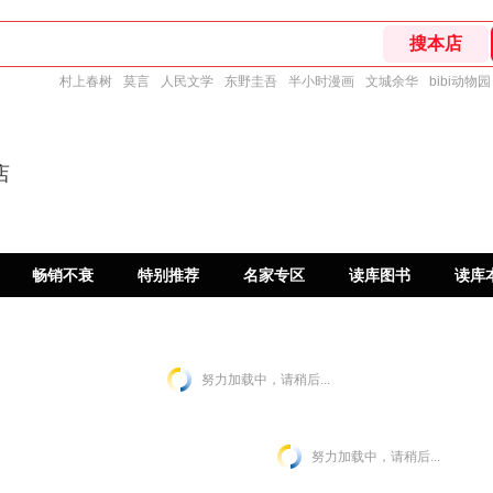
村上春树
莫言
人民文学
东野圭吾
半小时漫画
文城余华
bibi动物园
店
畅销不衰
特别推荐
名家专区
读库图书
读库
努力加载中，请稍后...
努力加载中，请稍后...