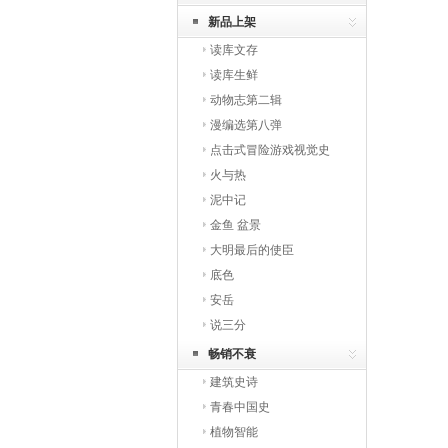
新品上架
读库文存
读库生鲜
动物志第二辑
漫编选第八弹
点击式冒险游戏视觉史
火与热
泥中记
金鱼 盆景
大明最后的使臣
底色
安岳
说三分
畅销不衰
建筑史诗
青春中国史
植物智能