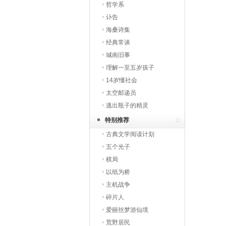
哲学系
讣告
海桑诗集
经典常谈
城南旧事
理解一至五岁孩子
14岁懂社会
太空邮递员
逃出瓶子的精灵
特别推荐
古典文学阅读计划
五个光子
棋局
以纸为桥
主机战争
碎片人
爱丽丝梦游仙境
荒野居民