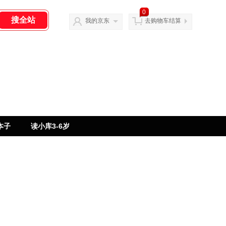
0
我的京东
去购物车结算
本子
读小库3-6岁