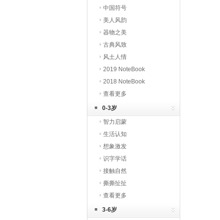
中国符号
美人风韵
器物之美
古典风致
风土人情
2019 NoteBook
2018 NoteBook
查看更多
0-3岁
智力启蒙
生活认知
想象激发
识字学话
接触自然
撕撕扯扯
查看更多
3-6岁