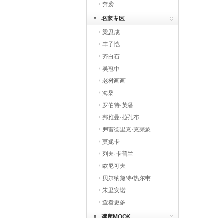
奔袭
名家专区
梁思成
丰子恺
齐白石
吴冠中
老树画画
海桑
罗伯特·英潘
邦雅曼·拉孔布
弗雷德里克·克莱蒙
莫妮卡
列夫·卡普兰
欧尼可夫
贝尔纳黛特•热尔韦
朱里安诺
查看更多
读库MOOK