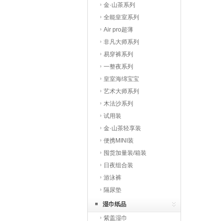
金·山茶系列
全能皇室系列
Air pro超薄
非凡大师系列
易穿裤系列
一整夜系列
皇室海绵宝宝
艺术大师系列
木法沙系列
试用装
金·山茶轻享装
便携MINI装
囤货加量装/箱装
日夜组合装
游泳裤
隔尿垫
湿巾纸品
紫盖湿巾