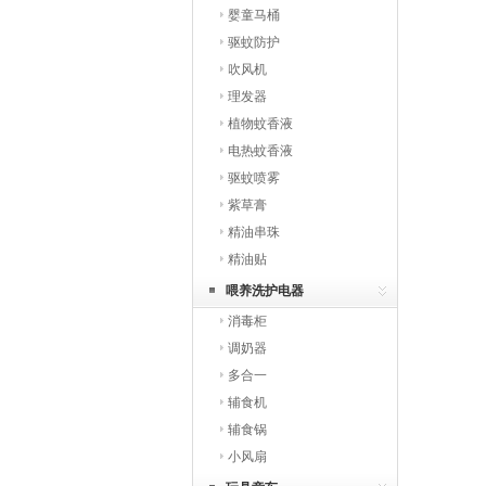
婴童马桶
驱蚊防护
吹风机
理发器
植物蚊香液
电热蚊香液
驱蚊喷雾
紫草膏
精油串珠
精油贴
喂养洗护电器
消毒柜
调奶器
多合一
辅食机
辅食锅
小风扇