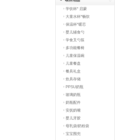
喂养用品
学饮杯* 启蒙
大童水杯*畅饮
保温杯*暖芯
婴儿辅食勺
学食叉勺筷
多功能餐椅
儿童保温碗
儿童餐盘
餐具礼盒
炊具存储
PPSU奶瓶
玻璃奶瓶
奶瓶配件
安抚奶嘴
婴儿牙胶
母乳袋/奶粉袋
宝宝围兜