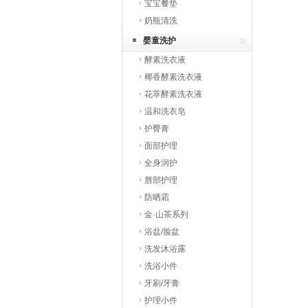
宝宝餐垫
奶瓶清洗
婴童洗护
酵素洗衣液
椰香酵素洗衣液
花萃酵素洗衣液
温和洗衣皂
护臀膏
面部护理
全身润护
唇部护理
防晒霜
金·山茶系列
浴盆/脸盆
洗发沐浴露
洗浴小件
牙刷/牙膏
护理小件