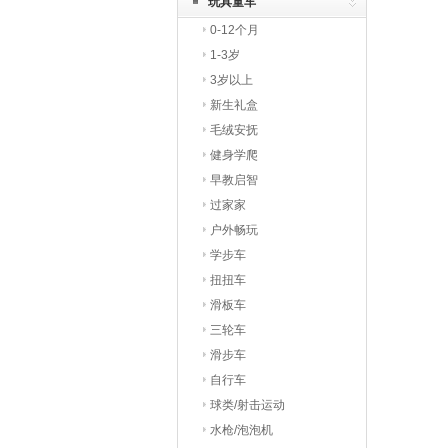
玩具童车
0-12个月
1-3岁
3岁以上
新生礼盒
毛绒安抚
健身学爬
早教启智
过家家
户外畅玩
学步车
扭扭车
滑板车
三轮车
滑步车
自行车
球类/射击运动
水枪/泡泡机