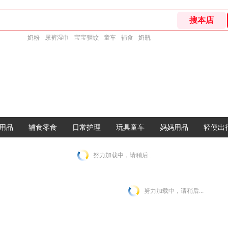
奶粉
尿裤湿巾
宝宝驱蚊
童车
辅食
奶瓶
用品
辅食零食
日常护理
玩具童车
妈妈用品
轻便出
努力加载中，请稍后...
努力加载中，请稍后...