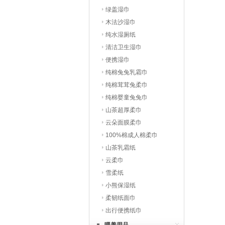
绿盖湿巾
木法沙湿巾
纯水湿厕纸
清洁卫生湿巾
便携湿巾
纯棉兔兔乳霜巾
纯棉茸茸兔柔巾
纯棉婴童兔兔巾
山茶超厚柔巾
云朵面膜柔巾
100%棉成人棉柔巾
山茶乳霜纸
云柔巾
雪柔纸
小熊保湿纸
柔韧纸面巾
出行便携纸巾