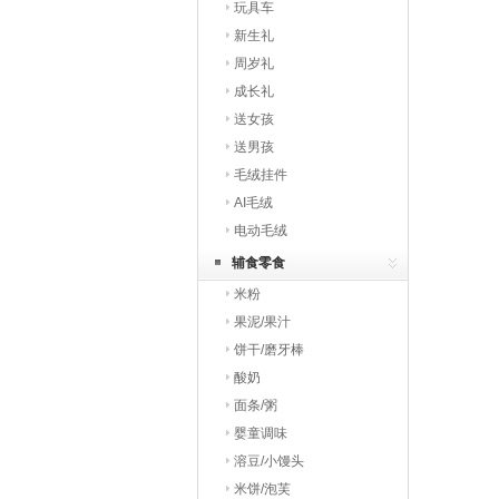
玩具车
新生礼
周岁礼
成长礼
送女孩
送男孩
毛绒挂件
AI毛绒
电动毛绒
辅食零食
米粉
果泥/果汁
饼干/磨牙棒
酸奶
面条/粥
婴童调味
溶豆/小馒头
米饼/泡芙