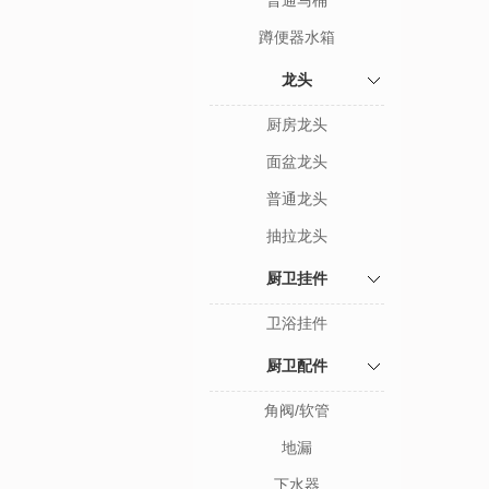
普通马桶
蹲便器水箱
龙头
厨房龙头
面盆龙头
普通龙头
抽拉龙头
厨卫挂件
卫浴挂件
厨卫配件
角阀/软管
地漏
下水器