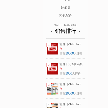
起泡器
其他配件
SALES RANKING
销售排行
箭牌（ARROW）
1
补差价链接 不要随
￥
意拍 拍下前联系客
10000
已有
人评价
服 【单拍无效】 1
元链接联系客服
箭牌十元差价链接
2
【单拍无效】
拍下联系客服 【单
￥
拍无效】 ZY 10元
1000
已有
人评价
链接联系客服 【单
拍无效】
箭牌（ARROW）
3
【焕新补贴】淋浴
￥
花洒套装增压全铜
20000
已有
人评价
花洒全套卫浴浴室
淋浴喷头花洒 A款
箭牌（ARROW）
4
银色-精铜主体丨置