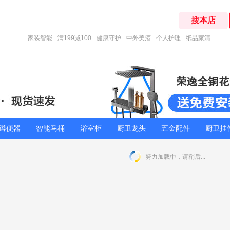
家装智能
满199减100
健康守护
中外美酒
个人护理
纸品家清
蹲便器
智能马桶
浴室柜
厨卫龙头
五金配件
厨卫挂
努力加载中，请稍后...