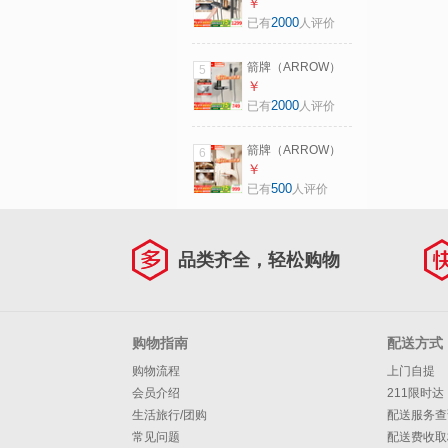
【焕新补贴】淋浴
￥
物平台-34214P1
花洒套装荣逸花洒
2000
已有
人评价
全铜主体置物钢琴
键可调节水 【方管
箭牌（ARROW）
5
冷热枪灰】全铜水
【焕新补贴】淋浴
￥
路丨钢琴键大置物
花洒套装增压铜水
2000
已有
人评价
路大置物小户型简
易无顶喷花洒 【A
箭牌（ARROW）
6
款双功能枪灰】精
【焕新补贴】淋浴
￥
铜主体置物丨3+1背
花洒套装沐雨中古
500
已有
人评价
喷手持-升降款
风全铜水路大置物
家用增压花洒 【三
功能无顶喷】精铜
品类齐全，轻松购物
水路|专利按摩水
购物指南
配送方式
购物流程
上门自提
会员介绍
211限时达
生活旅行/团购
配送服务查
常见问题
配送费收取