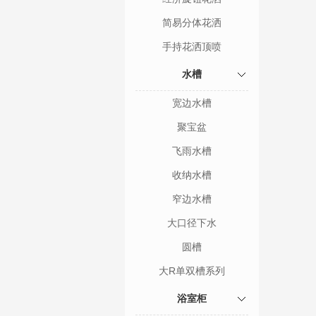
简易分体花洒
手持花洒顶喷
水槽
宽边水槽
聚宝盆
飞雨水槽
收纳水槽
窄边水槽
大口径下水
圆槽
大R单双槽系列
浴室柜