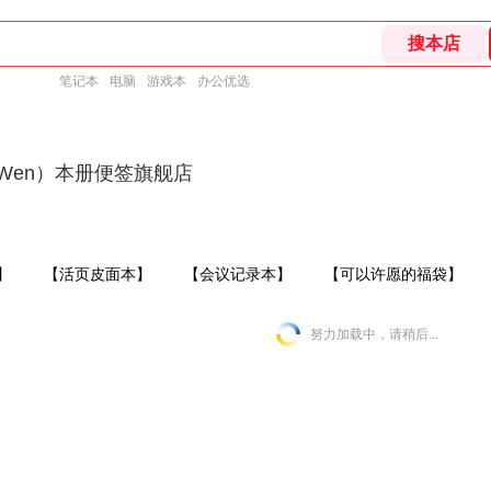
笔记本
电脑
游戏本
办公优选
Wen）本册便签旗舰店
】
【活页皮面本】
【会议记录本】
【可以许愿的福袋】
努力加载中，请稍后...