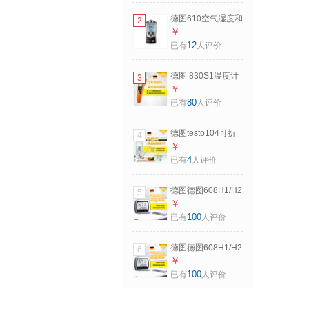
德图610空气湿度和
2
温度测量仪温湿度
￥
计温湿度表
12
已有
人评价
德图 830S1温度计
3
红外测温仪手持高
￥
精度红外线测温仪
80
已有
人评价
测温枪
德图testo104可折
4
叠式防水温度计测
￥
温仪温度测量食品
4
已有
人评价
温度
德图德图608H1/H2
5
露点温湿度计可挂
￥
墙台式温湿度表专
100
已有
人评价
业高精度温湿度计
testo 608 H2
德图德图608H1/H2
6
露点温湿度计可挂
￥
墙台式温湿度表专
100
已有
人评价
业高精度温湿度计
testo 608 H1