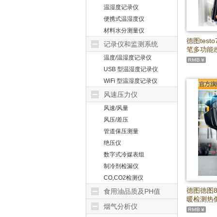
温湿度记录仪
便携式温湿度仪
材料水分测量仪
德图tes
记录仪和监测系统
笔多功能
温度/温湿度记录仪
USB 型温湿度记录仪
WiFi 型温湿度记录仪
风速压力仪
风速/风量
风压/差压
管道保压测量
绝压仪
数字式冷媒表组
制冷剂检漏仪
CO,CO2检测仪
德图德图8
食用油品质及PH值
暖检测热像
烟气分析仪
红外热像