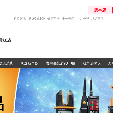
家装智能
满199减100
健康守护
中外美酒
个人护理
纸品家清
旗舰店
监测系统
风速压力仪
食用油品质及PH值
红外热像仪
万