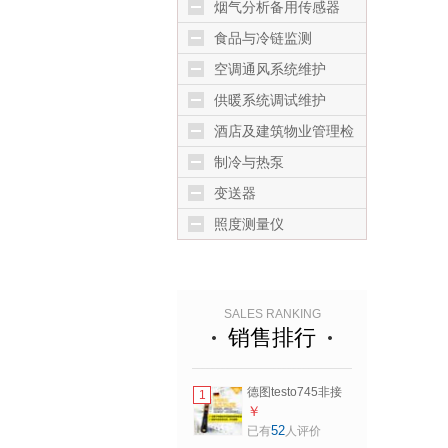
烟气分析备用传感器
食品与冷链监测
空调通风系统维护
供暖系统调试维护
酒店及建筑物业管理检
测
制冷与热泵
变送器
照度测量仪
SALES RANKING
销售排行
德图testo745非接
1
触式电压测试笔测
￥
电笔多功能感应测
52
已有
人评价
电笔