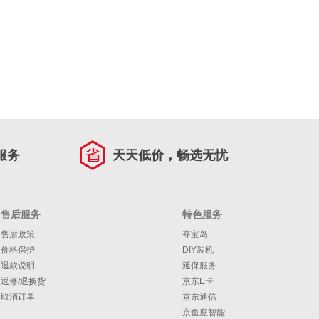
服务
天天低价，畅选无忧
售后服务
特色服务
售后政策
夺宝岛
价格保护
DIY装机
退款说明
延保服务
返修/退换货
京东E卡
取消订单
京东通信
京鱼座智能