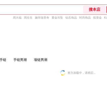
周大福
周生生
施华洛世奇
黄金吊坠
钻石饰品
时尚饰品
投资金
K
手链
手链男潮
项链男潮
努力加载中，请稍后...