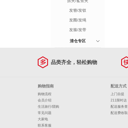
抓夹/鲨鱼夹
发簪/发钗
发圈/发绳
发箍/发带
清仓专区
品类齐全，轻松购物
购物指南
配送方式
购物流程
上门自提
会员介绍
211限时达
生活旅行/团购
配送服务查
常见问题
配送费收取
大家电
联系客服