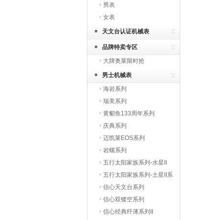
男表
女表
天文台认证机械表
品牌特卖专区
大牌奥莱限时抢
男士机械表
海岩系列
瑞美系列
黄貂鱼133周年系列
庆典系列
迈凯莱EOS系列
岩螺系列
五行太阳家族系列-水星II
五行太阳家族系列-土星II系
列
信心天文台系列
信心双镂空系列
信心经典纤薄系列II