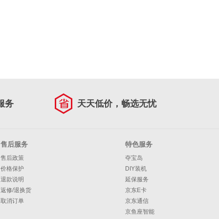
服务
天天低价，畅选无忧
售后服务
特色服务
售后政策
夺宝岛
价格保护
DIY装机
退款说明
延保服务
返修/退换货
京东E卡
取消订单
京东通信
京鱼座智能