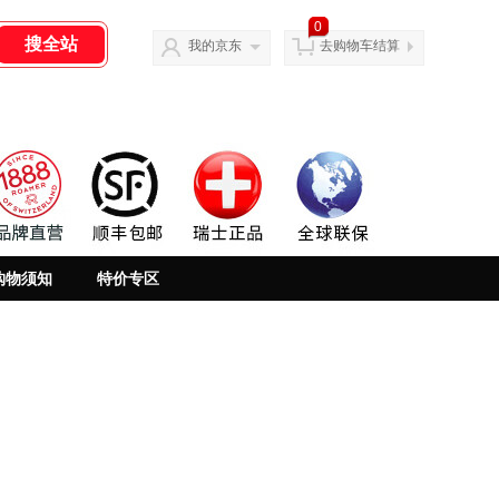
0
我的京东
去购物车结算
购物须知
特价专区