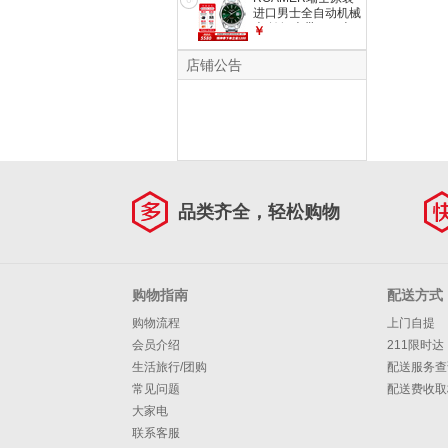
进口男士全自动机械
表 钨钢表带 100米
￥
防水腕表海岩男表
210633 41 75 20
店铺公告
品类齐全，轻松购物
购物指南
配送方式
购物流程
上门自提
会员介绍
211限时达
生活旅行/团购
配送服务查
常见问题
配送费收取
大家电
联系客服