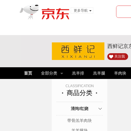
更多导航
服装城
食品
金融
西鲜记京
关注我
首页
全部分类
羔羊排
羔羊腿
羊肉块
CLASSIFICATION
商品分类
清炖/红烧
带骨羔羊肉块
羔羊腿块