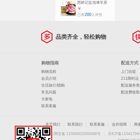
西鲜记盐池滩羊原
6
切羊排块净重2斤
￥
羊小排羊排切块羔
200
已有
人评价
羊烧烤生鲜源头直
发
品类齐全，轻松购物
购物指南
配送方式
购物流程
上门自提
会员介绍
211限时达
生活旅行/团购
配送服务查
常见问题
配送费收取
大家电
联系客服
关于我们
|
联系我们
|
联系客服
|
合作招商
|
商
京公网安备 11000002000088号
|
京ICP备1104170