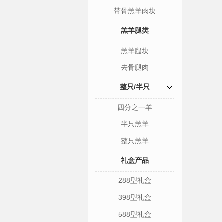
带骨羔羊肉块
羔羊腿类
羔羊腿块
去骨腿肉
整只/半只
四分之一羊
半只羔羊
整只羔羊
礼盒产品
288型礼盒
398型礼盒
588型礼盒