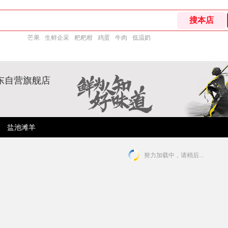
芒果
生鲜企采
粑粑柑
鸡蛋
牛肉
低温奶
东自营旗舰店
盐池滩羊
努力加载中，请稍后...