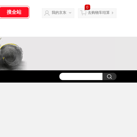
0
我的京东
去购物车结算