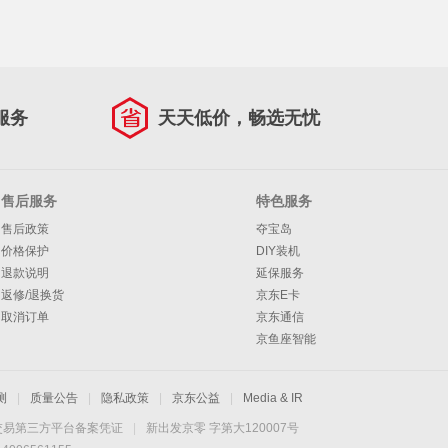
服务
天天低价，畅选无忧
售后服务
特色服务
售后政策
夺宝岛
价格保护
DIY装机
退款说明
延保服务
返修/退换货
京东E卡
取消订单
京东通信
京鱼座智能
测
|
质量公告
|
隐私政策
|
京东公益
|
Media & IR
交易第三方平台备案凭证
|
新出发京零 字第大120007号