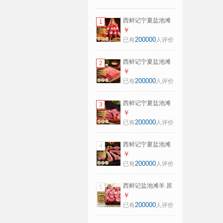
西鲜记宁夏盐池滩
1
羊原切羔羊肉串
￥
240g 附调料180天
200000
已有
人评价
羔羊肉烧烤食材
西鲜记宁夏盐池滩
2
羊原切羔羊肉卷
￥
300g 180天羔羊涮
200000
已有
人评价
羔羊肉片火锅炖煮
食材
西鲜记宁夏盐池滩
3
羊原切满肉羊蝎子
￥
净重1斤 180天羔羊
200000
已有
人评价
清真羊脊骨羊肉
西鲜记宁夏盐池滩
4
羊法式羔羊羊排原
￥
切净重1斤肩排附调
200000
已有
人评价
料羊肉带骨羊排
西鲜记盐池滩羊 原
5
切羔羊蝎子 净重3
￥
斤 多肉蝎子火锅食
200000
已有
人评价
材源头直发