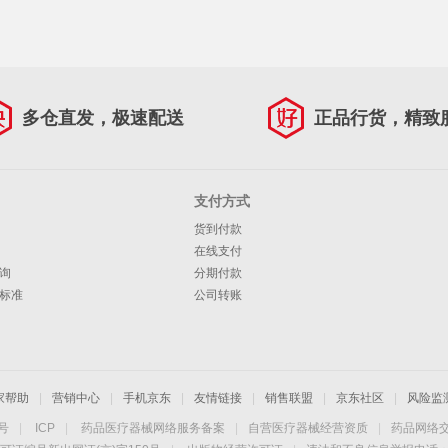
多仓直发，极速配送
正品行货，精致
支付方式
货到付款
在线支付
询
分期付款
标准
公司转账
家帮助
|
营销中心
|
手机京东
|
友情链接
|
销售联盟
|
京东社区
|
风险监
4号
|
ICP
|
药品医疗器械网络服务备案
|
自营医疗器械经营资质
|
药品网络