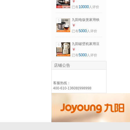
量不粘内胆家用电
￥
饭锅2-9人多功能金
10000
已有
人评价
属机身大火力米饭
锅煮粥饭锅带蒸笼
九阳电饭煲家用铁
5
【25分钟快速饭/可
釜内胆多功能菜单
￥
预约】 6L
智能预约大功率电
5000
已有
人评价
饭锅2-6人 【铁釜内
胆 低糖饭】 4L
九阳破壁机家用豆
6
浆机多功能破壁料
￥
理机绞肉机搅拌机
5000
已有
人评价
多功能榨汁辅食机
可预约 奶油白
店铺公告
【1.5L/细腻免滤】
客服热线：
400-610-1360转998998