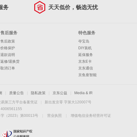
服务
天天低价，畅选无忧
售后服务
特色服务
售后政策
夺宝岛
价格保护
DIY装机
退款说明
延保服务
返修/退换货
京东E卡
取消订单
京东通信
京鱼座智能
测
|
质量公告
|
隐私政策
|
京东公益
|
Media & IR
交易第三方平台备案凭证
|
新出发京零 字第大120007号
06561155
2023）第00013号
|
营业执照
|
增值电信业务经营许可证