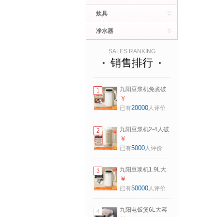
炊具
净水器
SALES RANKING
销售排行
九阳豆浆机免煮破
1
壁免滤1.9L大容量
￥
快速浆五谷杂粮家
20000
已有
人评价
用全自动多功能可
预约早餐果蔬榨汁
九阳豆浆机2-4人破
2
机米糊机 【生磨豆
壁免过滤易清洗全
￥
浆/免滤直接喝】
自动IMD彩屏降噪
5000
已有
人评价
1.9L
低音快速可预约
1.2L小型果蔬汁米
九阳豆浆机1.9L大
3
糊机 【奶油白】
容量2-6人家用破壁
￥
1.2L
免滤全自动多功能
50000
已有
人评价
菜单可预约榨汁机
米糊机 【生磨豆浆/
九阳电饭煲6L大容
4
免滤直饮】 1.9L