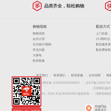
品类齐全，轻松购物
购物指南
配送方式
购物流程
上门自提
会员介绍
211限时达
生活旅行/团购
配送服务查
常见问题
配送费收取
大家电
联系客服
关于我们
|
联系我们
|
联系客服
|
合作招商
|
商
京公网安备 11000002000088号
|
京ICP备1104170
互联网出版许
Copyright © 2004 -
2026
京东JINGDONG 版权所有
|
消费者维权热
手机扫一扫，劲爆优
惠触手可得！