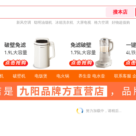
新风空调
聪明油烟机
冰箱洗衣机
大屏电视
格力空调
好物超值购
机
破壁机
电饭煲
电火锅
养生壶 电水壶
联系客服 
努力加载中，请稍后...