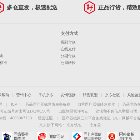
多仓直发，极速配送
正品行货，精致
支付方式
货到付款
在线支付
询
分期付款
标准
公司转账
家帮助
|
营销中心
|
手机京东
|
友情链接
|
销售联盟
|
京东社区
|
风险监
4号
|
ICP
|
药品医疗器械网络服务备案
|
自营医疗器械经营资质
|
药品网络
可证编号新出网证(京)字150号
|
出版物经营许可证
|
违法和不良信息举报电话：40
线：4006067733
经营证照
|
医疗器械第三方平台备案凭证（京）网械平台备字（
京东旗下网站：
京东钱包
|
京东云