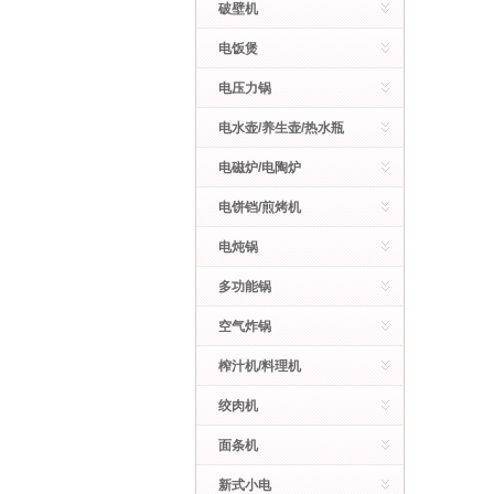
破壁机
电饭煲
电压力锅
电水壶/养生壶/热水瓶
电磁炉/电陶炉
电饼铛/煎烤机
电炖锅
多功能锅
空气炸锅
榨汁机/料理机
绞肉机
面条机
新式小电