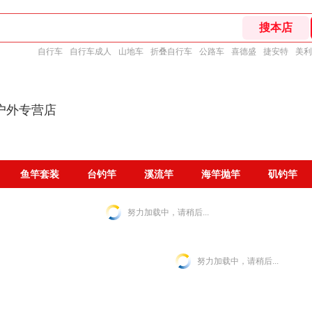
自行车
自行车成人
山地车
折叠自行车
公路车
喜德盛
捷安特
美利
户外专营店
鱼竿套装
台钓竿
溪流竿
海竿抛竿
矶钓竿
努力加载中，请稍后...
努力加载中，请稍后...