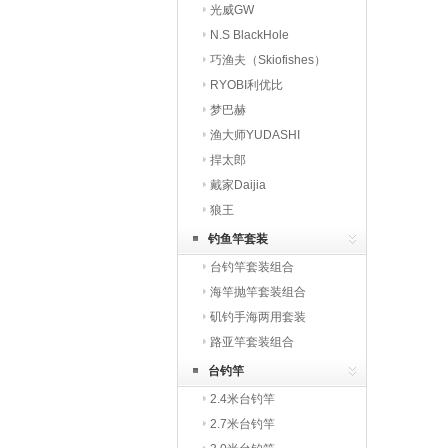
光威GW
N.S BlackHole
巧渔夫（Skiofishes）
RYOBI利优比
梦巴赫
渔大师YUDASHI
捍太郎
戴家Daijia
狼王
钓鱼竿套装
台钓竿套装组合
海竿抛竿套装组合
矶钓手海两用套装
路亚竿套装组合
台钓竿
2.4米台钓竿
2.7米台钓竿