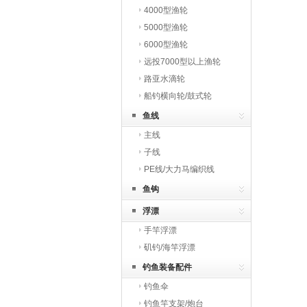
4000型渔轮
5000型渔轮
6000型渔轮
远投7000型以上渔轮
路亚水滴轮
船钓横向轮/鼓式轮
鱼线
主线
子线
PE线/大力马编织线
鱼钩
浮漂
手竿浮漂
矶钓/海竿浮漂
钓鱼装备配件
钓鱼伞
钓鱼竿支架/炮台