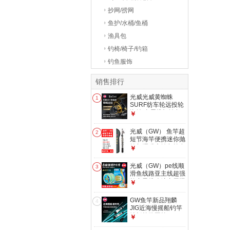
抄网/捞网
鱼护/水桶/鱼桶
渔具包
钓椅/椅子/钓箱
钓鱼服饰
销售排行
光威光威黄蜘蛛
1
SURF纺车轮远投轮
海钓 金属线杯钓鱼
￥
轮鱼线轮 12000型
光威（GW） 鱼竿超
2
短节海竿便携迷你抛
竿超硬碳素钓鱼竿套
￥
装渔具 捍尊投 1.8m
单竿+竿稍、顶环
光威（GW）pe线顺
3
滑鱼线路亚主线超强
拉力子线八编专用远
￥
投 和风8编PE线 3.0
号
GW鱼竿新品翔麟
4
JIG近海慢摇船钓竿
铁板竿路亚竿M/ML
￥
调直柄枪柄竿 1.9m