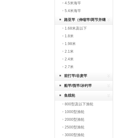
4.5米海竿
5.4米海竿
路亚竿（伸缩竿/两节并继
1.68米及以下
竿/插节竿）
1.8米
1.98米
2.1米
2.4米
2.7米
前打竿/谷麦竿
船竿/筏竿/冰钓竿
鱼线轮
800型及以下渔轮
1000型渔轮
2000型渔轮
2500型渔轮
3000型渔轮