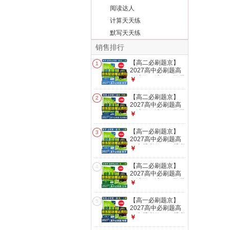
阅读达人
计算天天练
默写天天练
销售排行
【高二必刷题京】
1
2027高中必刷题高
二选修一选修二数学
￥
选修三人教版A狂K
重点新高考新教材化
【高二必刷题京】
2
学物理选择性必修一
2027高中必刷题高
必刷题物理必修三课
二选修一选修二数学
￥
本同步练习册： 27
选修三人教版A狂K
数学选修一人教A版
重点新高考新教材化
【高一必刷题京】
3
学物理选择性必修一
2027高中必刷题高
必刷题物理必修三课
一上册必修一下册必
￥
本同步练习册：
修二人教版A狂K重
2027【高一升高
点新高考新教材语文
【高二必刷题京】
二】物理必修三 人
4
英语物理化学生物政
2027高中必刷题高
教版
治历史地理课本同步
二选修一选修二数学
￥
练习册： 27数学必
选修三人教版A狂K
修一人教A版
重点新高考新教材化
【高一必刷题京】
5
学物理选择性必修一
2027高中必刷题高
必刷题物理必修三课
一上册必修一下册必
￥
本同步练习册： 27
修二人教版A狂K重
生物选修一 人教版