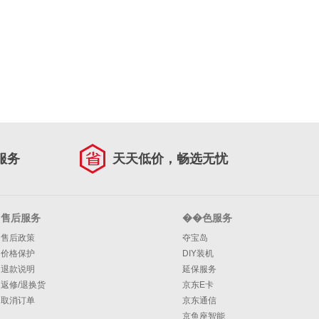
服务
天天低价，畅选无忧
售后服务
��色服务
售后政策
夺宝岛
价格保护
DIY装机
退款说明
延保服务
返修/退换货
京东E卡
取消订单
京东通信
京鱼座智能