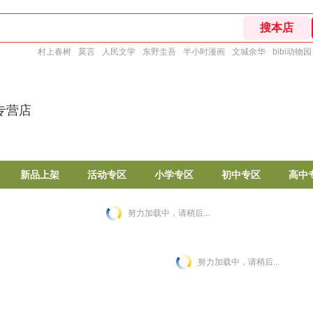
村上春树
莫言
人民文学
东野圭吾
半小时漫画
文城余华
bibi动物园
专营店
新品上架
活动专区
小学专区
初中专区
高中
努力加载中，请稍后...
努力加载中，请稍后...