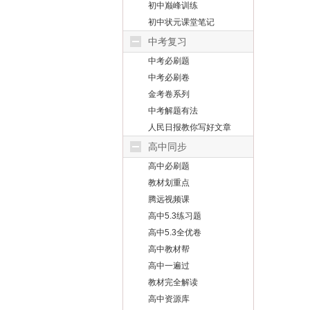
初中巅峰训练
初中状元课堂笔记
中考复习
中考必刷题
中考必刷卷
金考卷系列
中考解题有法
人民日报教你写好文章
高中同步
高中必刷题
教材划重点
腾远视频课
高中5.3练习题
高中5.3全优卷
高中教材帮
高中一遍过
教材完全解读
高中资源库