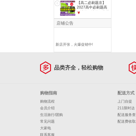
点新高考新教材语文
【高二必刷题京】
6
英语物理化学生物政
2027高中必刷题高
治历史地理课本同步
二选修一选修二数学
￥
练习册： 27物理必
选修三人教版A狂K
修一 人教版
重点新高考新教材化
店铺公告
学物理选择性必修一
必刷题物理必修三课
本同步练习册： 27
化学选修一 人教版
新店开张，火爆促销中!
品类齐全，轻松购物
购物指南
配送方式
购物流程
上门自提
会员介绍
211限时达
生活旅行/团购
配送服务查
常见问题
配送费收取
大家电
联系客服