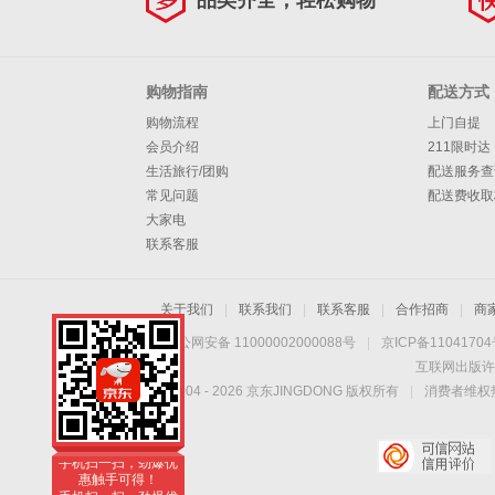
品类齐全，轻松购物
购物指南
配送方式
购物流程
上门自提
会员介绍
211限时达
生活旅行/团购
配送服务查
常见问题
配送费收取
大家电
联系客服
关于我们
|
联系我们
|
联系客服
|
合作招商
|
商
京公网安备 11000002000088号
|
京ICP备1104170
互联网出版许
Copyright © 2004 -
2026
京东JINGDONG 版权所有
|
消费者维权热
手机扫一扫，劲爆优
惠触手可得！
手机扫一扫，劲爆优
惠触手可得！