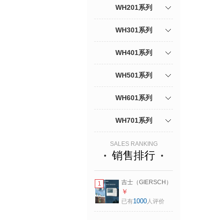
WH201系列
WH301系列
WH401系列
WH501系列
WH601系列
WH701系列
SALES RANKING
销售排行
吉士（GIERSCH）
1
壁挂炉温控器无线
￥
有线编程室内温度
1000
已有
人评价
采暖器水地暖锅炉
开关恒温器 无线款