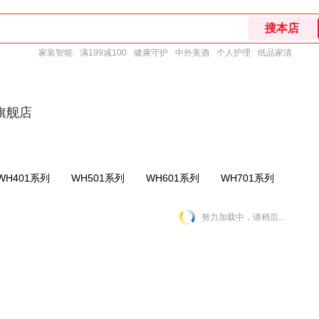
家装智能
满199减100
健康守护
中外美酒
个人护理
纸品家清
旗舰店
WH401系列
WH501系列
WH601系列
WH701系列
努力加载中，请稍后...