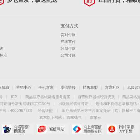
多仓直发，极速配送
正品行货，精致
支付方式
货到付款
在线支付
询
分期付款
标准
公司转账
家帮助
|
营销中心
|
手机京东
|
友情链接
|
销售联盟
|
京东社区
|
风险监
4号
|
ICP
|
药品医疗器械网络服务备案
|
自营医疗器械经营资质
|
药品网络
可证编号新出网证(京)字150号
|
出版物经营许可证
|
违法和不良信息举报电话：40
线：4006067733
经营证照
|
医疗器械第三方平台备案凭证（京）网械平台备字（
京东旗下网站：
京东钱包
|
京东云