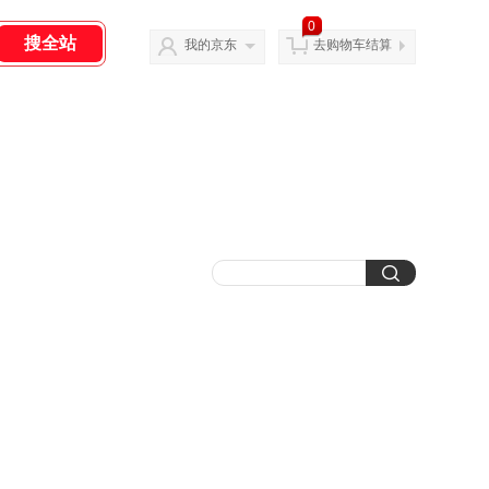
0
我的京东
去购物车结算