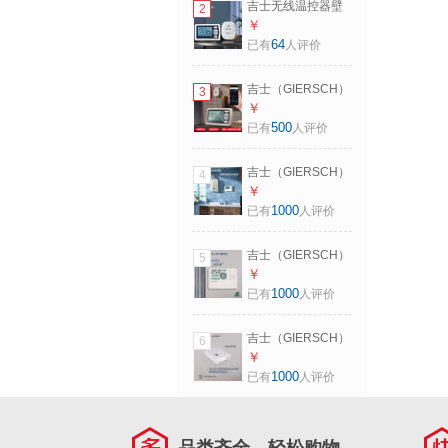
吉士无线温控器壁
2
整套（带接收器）
挂炉恒温器通用水
￥
电地暖锅炉控温编
64
已有
人评价
程温控器 免布线-编
程-摆式
吉士（GIERSCH）
3
壁挂炉温控器无线
￥
WiFi然气锅炉控制
500
已有
人评价
器免布线地暖暖气
片通用控温器 免布
吉士（GIERSCH）
4
线-编程-WiFi版
壁挂炉温控器无线
￥
有线编程室内温度
1000
已有
人评价
采暖器水地暖锅炉
开关恒温器 有线款
吉士（GIERSCH）
5
壁挂炉温控器无线
￥
有线编程室内温度
1000
已有
人评价
采暖器水地暖锅炉
开关恒温器 无线款
吉士（GIERSCH）
6
单发射器面板
壁挂炉温控器无线
￥
有线编程室内温度
1000
已有
人评价
采暖器水地暖锅炉
开关恒温器 无线款
单接收器