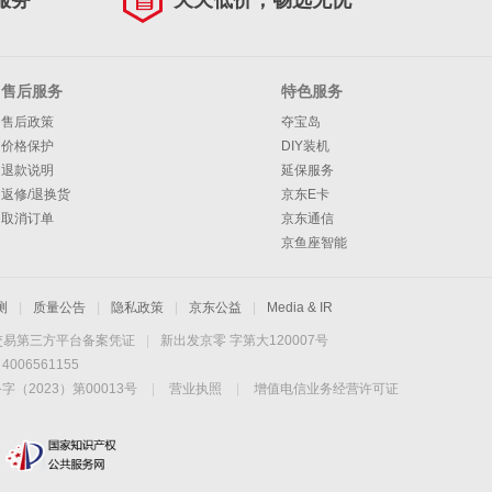
服务
天天低价，畅选无忧
售后服务
特色服务
售后政策
夺宝岛
价格保护
DIY装机
退款说明
延保服务
返修/退换货
京东E卡
取消订单
京东通信
京鱼座智能
测
|
质量公告
|
隐私政策
|
京东公益
|
Media & IR
交易第三方平台备案凭证
|
新出发京零 字第大120007号
06561155
2023）第00013号
|
营业执照
|
增值电信业务经营许可证