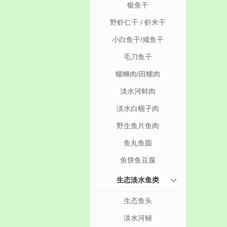
银鱼干
野虾仁干 / 虾米干
小白鱼干/咸鱼干
毛刀鱼干
螺蛳肉/田螺肉
淡水河蚌肉
淡水白蚬子肉
野生鱼片鱼肉
鱼丸鱼圆
鱼饼鱼豆腐
生态淡水鱼类
生态鱼头
淡水河鳗