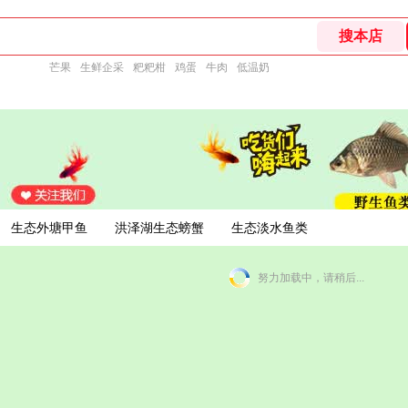
芒果
生鲜企采
粑粑柑
鸡蛋
牛肉
低温奶
生态外塘甲鱼
洪泽湖生态螃蟹
生态淡水鱼类
努力加载中，请稍后...