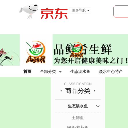
更多导航
服装城
食品
金融
首页
全部分类
生态淡水鱼
淡水生态特产
CLASSIFICATION
商品分类
生态淡水鱼
土鲫鱼
鳜鱼/桂花鱼