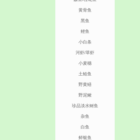
黄骨鱼
黑鱼
鲤鱼
小白条
河虾/草虾
小麦穗
土鲶鱼
野黄鳝
野泥鳅
珍品淡水鲥鱼
杂鱼
白鱼
鲜银鱼