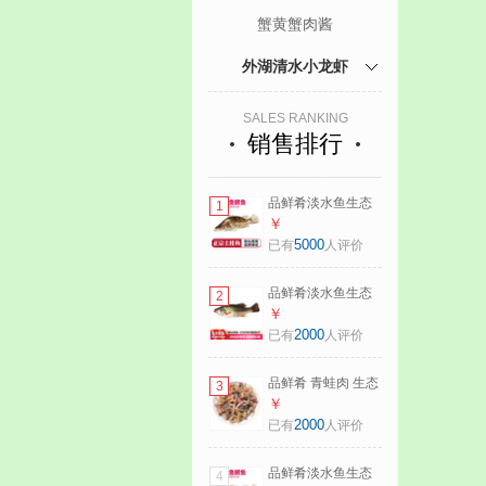
蟹黄蟹肉酱
外湖清水小龙虾
SALES RANKING
销售排行
品鲜肴淡水鱼生态
1
桂鱼鳜鱼鳌花鱼桂
￥
花季花鱼自然捕获
5000
已有
人评价
鲜活现杀生鲜水产
净膛后400-450g/条
品鲜肴淡水鱼生态
2
【1斤活杀】
淡水鲈鱼无小刺河
￥
鲈鱼渔民现捕鲜活
2000
已有
人评价
鱼现杀淡水海鲜水
产 750-800g（净膛
品鲜肴 青蛙肉 生态
3
前重量） 现杀1条
养殖稻田蛙 鲜活蛙
￥
现杀去皮（净膛）
2000
已有
人评价
淡水生鲜水产 750g
净肉（去头去皮去
品鲜肴淡水鱼生态
4
内脏）