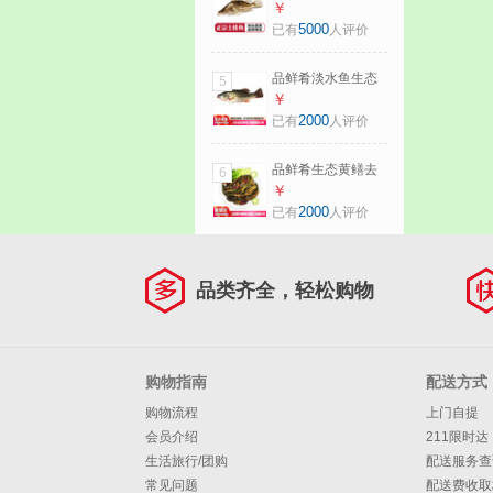
桂鱼鳜鱼鳌花鱼桂
￥
花季花鱼自然捕获
5000
已有
人评价
鲜活现杀生鲜水产
净膛后600-650g/条
品鲜肴淡水鱼生态
5
【1.5斤活杀】
淡水鲈鱼无小刺河
￥
鲈鱼渔民现捕鲜活
2000
已有
人评价
鱼现杀淡水海鲜水
产 550-600g（净膛
品鲜肴生态黄鳝去
6
前重量） 现杀1条
骨黄鳝片鳝肉长鱼
￥
片鳝鱼肉渔民捕抓
2000
已有
人评价
鲜活现杀去内脏生
鲜 去骨净重500g/
份
品类齐全，轻松购物
购物指南
配送方式
购物流程
上门自提
会员介绍
211限时达
生活旅行/团购
配送服务查
常见问题
配送费收取