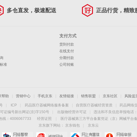
多仓直发，极速配送
正品行货，精致
支付方式
货到付款
在线支付
询
分期付款
标准
公司转账
家帮助
|
营销中心
|
手机京东
|
友情链接
|
销售联盟
|
京东社区
|
风险监
4号
|
ICP
|
药品医疗器械网络服务备案
|
自营医疗器械经营资质
|
药品网络
可证编号新出网证(京)字150号
|
出版物经营许可证
|
违法和不良信息举报电话：40
线：4006067733
经营证照
|
医疗器械第三方平台备案凭证（京）网械平台备字（
京东旗下网站：
京东钱包
|
京东云