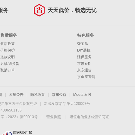
服务
天天低价，畅选无忧
售后服务
特色服务
售后政策
夺宝岛
价格保护
DIY装机
退款说明
延保服务
返修/退换货
京东E卡
取消订单
京东通信
京鱼座智能
测
|
质量公告
|
隐私政策
|
京东公益
|
Media & IR
交易第三方平台备案凭证
|
新出发京零 字第大120007号
06561155
2023）第00013号
|
营业执照
|
增值电信业务经营许可证