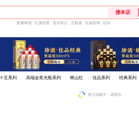
酷爽啤酒
红酒特惠
贵州茅台
五粮液
百威英博
拉菲
十五系列
高端金奖光瓶系列
映山红
佳品系列
经典系列
努力加载中，请稍后...