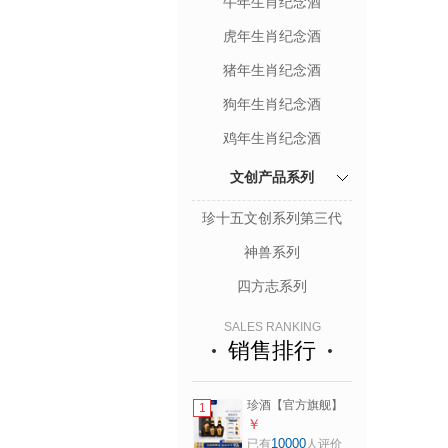
牛年生肖纪念酒
虎年生肖纪念酒
猪年生肖纪念酒
狗年生肖纪念酒
鸡年生肖纪念酒
文创产品系列
珍十五文创系列第三代
神兽系列
四方志系列
SALES RANKING
销售排行
珍酒【官方旗舰】
1
珍十五（15） 酱香
￥
型白酒 贵州名酒 商
10000
已有
人评价