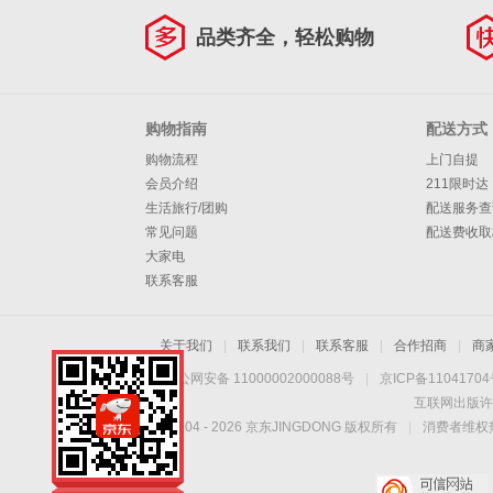
大容量加量不加价
品类齐全，轻松购物
购物指南
配送方式
购物流程
上门自提
会员介绍
211限时达
生活旅行/团购
配送服务查
常见问题
配送费收取
大家电
联系客服
关于我们
|
联系我们
|
联系客服
|
合作招商
|
商
京公网安备 11000002000088号
|
京ICP备1104170
互联网出版许
Copyright © 2004 -
2026
京东JINGDONG 版权所有
|
消费者维权热
手机扫一扫，劲爆优
惠触手可得！