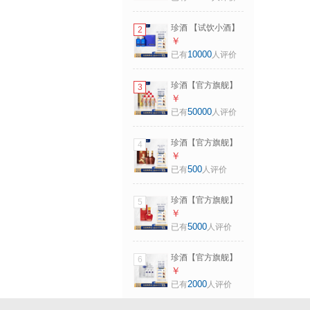
务宴请送礼 53度
500mL 2瓶 珍十五
珍酒 【试饮小酒】
2
第三代双瓶
佳品礼赠·小酒 酱香
￥
型白酒 大曲坤沙 53
10000
已有
人评价
度 100mL 2瓶 佳品
礼赠小酒单盒
珍酒【官方旗舰】
3
佳品经典 酱香型白
￥
酒 纯粮酒口粮酒 宴
50000
已有
人评价
请送礼 53度
500mL 6瓶 佳品经
珍酒【官方旗舰】
4
典整箱
珍十五马年生肖纪
￥
念酒 酱香型白酒 收
500
已有
人评价
藏送礼 53度
500mL 2瓶 第三代
珍酒【官方旗舰】
5
双瓶装送礼袋
映山红精品红小酒
￥
酱香型白酒 纯粮酿
5000
已有
人评价
造 贵州名酒 53度
100mL 1瓶 映山红·
珍酒【官方旗舰】
6
精品小酒
映山红银质 酱香型
￥
白酒 贵州名酒 纯粮
2000
已有
人评价
酒 口粮酒 53度
580mL 6瓶 整箱装