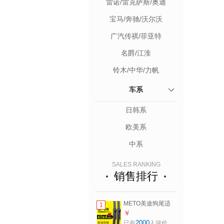
雷诺/雷克萨斯/奥迪
宝马/奔驰/沃尔沃
广汽传祺/菲亚特
名爵/江淮
铃木/中华/力帆
车系
日韩系
欧美系
中系
SALES RANKING
销售排行
METO美途狗尾适
1
用日产汽车无骨雨
￥
刮器轩逸/奇骏汽无
2000
已有
人评价