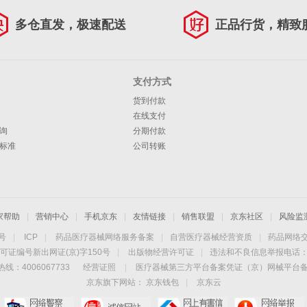
多仓直发，极速配送
正品行货，精致
支付方式
货到付款
在线支付
询
分期付款
标准
公司转账
家帮助
|
营销中心
|
手机京东
|
友情链接
|
销售联盟
|
京东社区
|
风险监
4号
|
ICP
|
药品医疗器械网络服务备案
|
自营医疗器械经营资质
|
药品网络
可证编号新出网证(京)字150号
|
出版物经营许可证
|
违法和不良信息举报电话：40
线：4006067733
经营证照
|
医疗器械第三方平台备案凭证（京）网械平台备字（
京东旗下网站：
京东钱包
|
京东云