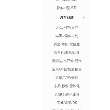
胶条/U型单只
汽车品牌
大众/别克/日产
丰田/福特/吉利
奥迪/本田/雪佛兰
马自达/海马/起亚
斯柯达/比亚迪/现代
宝马/奔驰/凯迪拉克
五菱/宝骏/奇瑞
东风/标致/雪铁龙
长城哈弗/菲亚特
荣威/众泰/DS