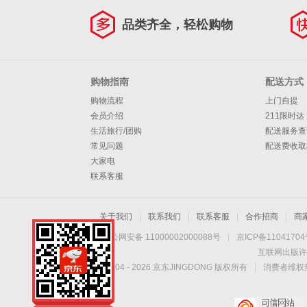
雨刷条 2004-2007
品类齐全，轻松购物
年雅阁七代 一对装
购物指南
配送方式
购物流程
上门自提
会员介绍
211限时达
生活旅行/团购
配送服务查
常见问题
配送费收取
大家电
联系客服
关于我们
|
联系我们
|
联系客服
|
合作招商
|
商
京公网安备 11000002000088号
|
京ICP备1104170
互联网出版许
Copyright © 2004 -
2026
京东JINGDONG 版权所有
|
消费者维权热
手机扫一扫，劲爆优
惠触手可得！