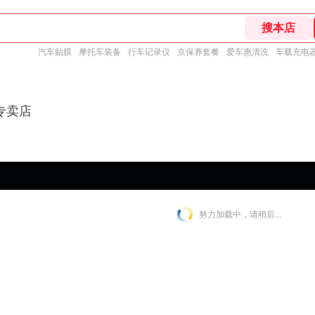
汽车贴膜
摩托车装备
行车记录仪
京保养套餐
爱车惠清洗
车载充电
专卖店
努力加载中，请稍后...