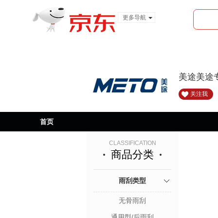
更多导航
服装城
食品
金融
美途美途
关注我
首页
CLASSIFICATION
商品分类
雨刮类型
无骨雨刮
通用型/后雨刮