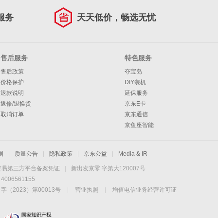
服务
天天低价，畅选无忧
售后服务
特色服务
售后政策
夺宝岛
价格保护
DIY装机
退款说明
延保服务
返修/退换货
京东E卡
取消订单
京东通信
京鱼座智能
测
|
质量公告
|
隐私政策
|
京东公益
|
Media & IR
交易第三方平台备案凭证
|
新出发京零 字第大120007号
06561155
2023）第00013号
|
营业执照
|
增值电信业务经营许可证