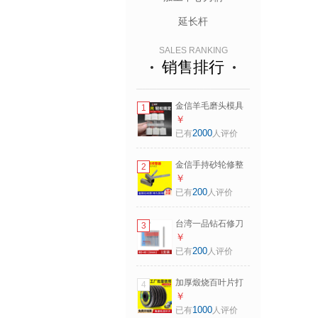
延长杆
SALES RANKING
销售排行
金信羊毛磨头模具
1
镜面抛光轮3mm柄
￥
羊毛轮打磨头T型羊
2000
已有
人评价
毛抛光镜面精细羊
毛球 【20mm圆
金信手持砂轮修整
2
柱】一包
器台式砂轮机砂轮
￥
片修正金刚石修平
200
已有
人评价
白刚玉
台湾一品钻石修刀
3
金刚笔砂轮修整笔
￥
洗石笔砂轮刀金刚
200
已有
人评价
石砂轮修整器 BD-
40（3mm）圆锥
加厚煅烧百叶片打
4
【1支】
磨片100抛光片砂布
￥
轮手磨机不锈钢角
1000
已有
人评价