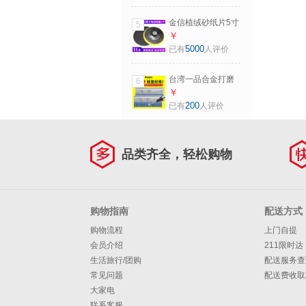
磨片 煅烧【80#较
厚】20片
金信植绒砂纸片5寸
5
125mm气动打磨机
￥
干磨沙纸木铝打磨
5000
已有
人评价
用自粘式圆盘木工
抛光圆形沙纸片金
台湾一品合金打磨
6
属打磨抛光神器 5
头金刚石磨针套装
￥
寸电动吸盘2个【螺
电磨机金刚砂小磨
200
已有
人评价
牙M10】
棒气动风磨笔 BMA-
30 组合套装
品类齐全，轻松购物
购物指南
配送方式
购物流程
上门自提
会员介绍
211限时达
生活旅行/团购
配送服务查
常见问题
配送费收取
大家电
联系客服