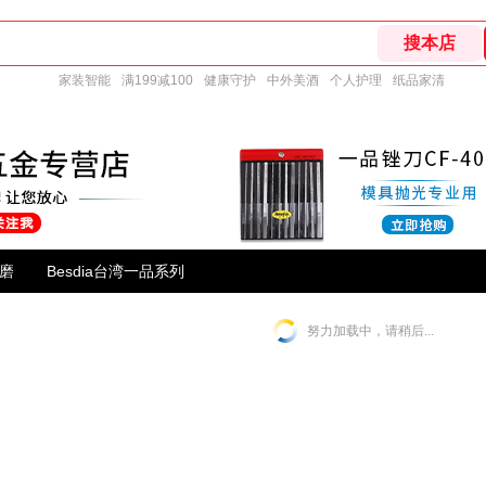
家装智能
满199减100
健康守护
中外美酒
个人护理
纸品家清
研磨
Besdia台湾一品系列
努力加载中，请稍后...