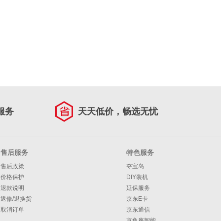
服务
天天低价，畅选无忧
售后服务
特色服务
售后政策
夺宝岛
价格保护
DIY装机
退款说明
延保服务
返修/退换货
京东E卡
取消订单
京东通信
京鱼座智能