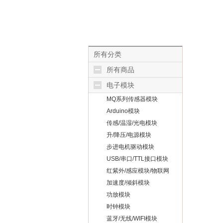
所有分类
所有商品
电子模块
MQ系列传感器模块
Arduino模块
传感/温湿/光电模块
升/降压/电源模块
步进电机驱动模块
USB/串口/TTL接口模块
红紫外/感应模块/物联网
加速度/倾斜模块
功放模块
时钟模块
蓝牙/无线/WIFI模块