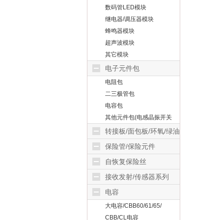
数码管LED模块
继电器/调压器模块
蜂鸣器模块
超声波模块
其它模块
电子元件包
电阻包
二三极管包
电容包
其他元件包(电感晶振开关
等)
转接板/面包板/环氧/绿油
玻纤板/覆铜板
保险管/保险元件
自恢复保险丝
接收发射/传感器系列
电容
大电容/CBB60/61/65/
CBB/CL电容