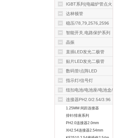
IGBT系列(电磁炉管点火
器等)
达林顿管
稳压/78,79,2576,2596
等
智能开关,电路保护系列
晶振
直插LED发光二极管
贴片LED发光二极管
数码管/点阵LED
指示灯/信号灯
8MM/10MM等
纽扣电池/电池座/电池盒/
可充电电池
连接器PH2.0/2.54/3.96
1.25MM 间距连接器
等
排针/排座系列
PH2.0连接器2.0mm
XH2.54连接器2.54mm
KF2510 2.54接插件2.54m