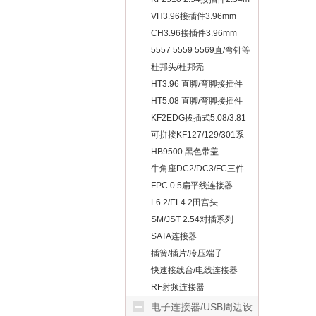
VH3.96接插件3.96mm
CH3.96接插件3.96mm
5557 5559 5569直/弯针等
杜邦头/杜邦壳
HT3.96 直脚/弯脚接插件
HT5.08 直脚/弯脚接插件
KF2EDG拔插式5.08/3.81
可拼接KF127/129/301系
列等
HB9500 黑色带盖
牛角座DC2/DC3/FC三件
套
FPC 0.5扁平线连接器
L6.2/EL4.2田宫头
SM/JST 2.54对插系列
SATA连接器
插簧/插片/冷压端子
快速接线台/电线连接器
RF射频连接器
电子连接器/USB周边设