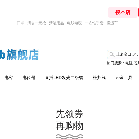
口罩
清仓一元抢
清洁用品
电线电缆
一次性手套
搬运车
热门搜索：电阻 芯
电容
电位器
直插LED发光二极管
杜邦线
五金工具