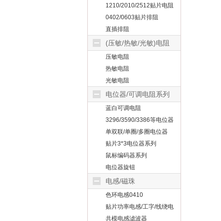
1210/2010/2512贴片电阻
0402/0603贴片排阻
直插排阻
(压敏/热敏/光敏)电阻
压敏电阻
热敏电阻
光敏电阻
电位器/可调电阻系列
蓝白可调电阻
3296/3590/3386等电位器
单双联/单圈/多圈电位器
贴片3*3电位器系列
鼠标编码器系列
电位器旋钮
电感/磁珠
色环电感0410
贴片功率电感/工字/线绕电
感
共模电感滤波器