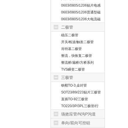
0603/0805/1206贴片电感
0603/0805/1206普通型磁
珠
0603/0805/1206大电流磁
珠
二极管
稳压二极管
开关/检波/触发二极管
肖特基二极管
整流，快恢复二极管
整流桥/扁桥/方桥系列
TVS瞬变二极管
三极管
铁帽TO-3,金封管
SOT23/89/223贴片三极管
直插TO-92三极管
TO220/3P/3PL三极管/行
管
场效应管/N沟P沟道
单向/双向可控硅