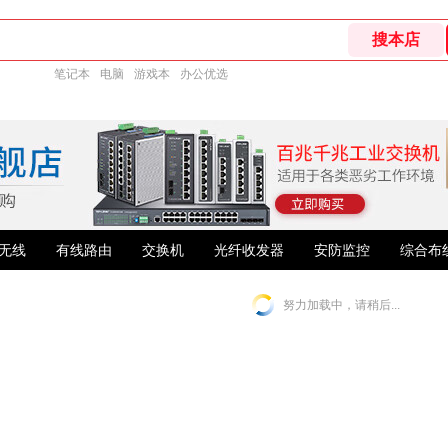
笔记本
电脑
游戏本
办公优选
无线
有线路由
交换机
光纤收发器
安防监控
综合布
努力加载中，请稍后...