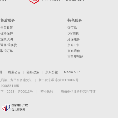
售后服务
特色服务
售后政策
夺宝岛
价格保护
DIY装机
退款说明
延保服务
返修/退换货
京东E卡
取消订单
京东通信
京鱼座智能
测
|
质量公告
|
隐私政策
|
京东公益
|
Media & IR
交易第三方平台备案凭证
|
新出发京零 字第大120007号
06561155
2023）第00013号
|
营业执照
|
增值电信业务经营许可证