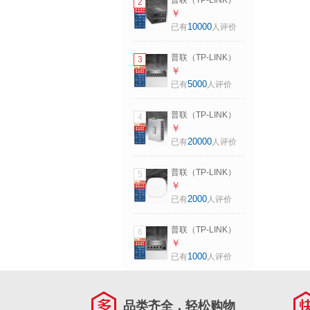
普联（TP-LINK）
2
安装 TL-SF1005工
百兆千兆单模单纤
￥
业级 5口百兆
光纤收发器一光四
10000
已有
人评价
电SC单芯1口4口3
公里20公里光电转
普联（TP-LINK）
3
换器一对 FC311A-
企业级全千兆云管
￥
3+FC311B-3套装
理交换机交换器网
5000
已有
人评价
络分线器网线分流
器支持网管vlan端
普联（TP-LINK）
4
口镜像汇聚隔离
工业级以太网交换
￥
SG2008D 8口千兆
机 工业网络交换器
20000
已有
人评价
交换机SG1008D升
企业网线分线器分
级款
流器 DIN导轨壁挂
普联（TP-LINK）
5
安装 TL-SF1008工
wifi6无线吸顶ap 千
￥
业级 8口百兆
兆5G双频家用企业
2000
已有
人评价
易展Mesh智能组网
全屋wifi覆盖
普联（TP-LINK）
6
XAP1506GC-
全千兆云管理PoE
￥
PoE/DC易展版
交换机千兆5口/8口
1000
已有
人评价
1500M
家用企业监控交换
器网络分线器网线
分流器 SG1005P升
品类齐全，轻松购物
级款 SG2206LPF 5