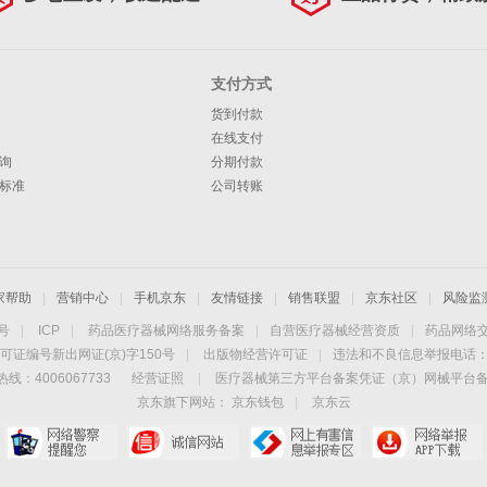
支付方式
货到付款
在线支付
询
分期付款
标准
公司转账
家帮助
|
营销中心
|
手机京东
|
友情链接
|
销售联盟
|
京东社区
|
风险监
4号
|
ICP
|
药品医疗器械网络服务备案
|
自营医疗器械经营资质
|
药品网络
可证编号新出网证(京)字150号
|
出版物经营许可证
|
违法和不良信息举报电话：40
线：4006067733
经营证照
|
医疗器械第三方平台备案凭证（京）网械平台备字（
京东旗下网站：
京东钱包
|
京东云