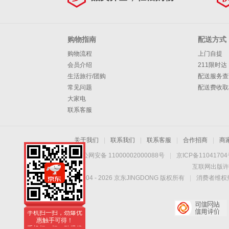
口千兆/4口
POE/57W
购物指南
配送方式
购物流程
上门自提
会员介绍
211限时达
生活旅行/团购
配送服务查
常见问题
配送费收取
大家电
联系客服
关于我们
|
联系我们
|
联系客服
|
合作招商
|
商
京公网安备 11000002000088号
|
京ICP备1104170
互联网出版许
Copyright © 2004 -
2026
京东JINGDONG 版权所有
|
消费者维权热
手机扫一扫，劲爆优
惠触手可得！
手机扫一扫，劲爆优
惠触手可得！