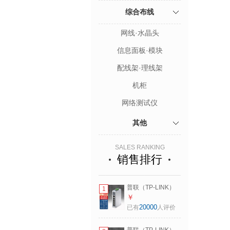
综合布线
网线·水晶头
信息面板·模块
配线架·理线架
机柜
网络测试仪
其他
SALES RANKING
销售排行
普联（TP-LINK）
1
工业级以太网交换
￥
机 工业网络交换器
20000
已有
人评价
企业网线分线器分
流器 DIN导轨壁挂