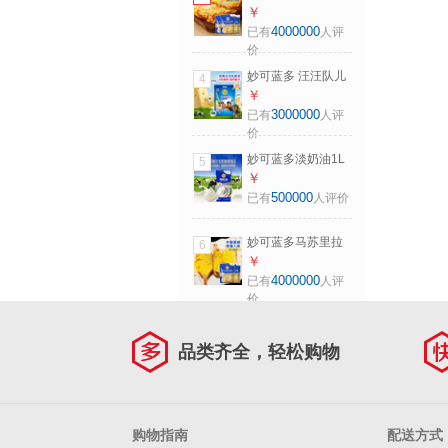
芝士碎450g*3 奶酪
￥
碎 三明治焗饭披萨
4000000
已有
人评
烘焙原料
价
妙可蓝多 汪汪队儿
4
童奶酪棒500g 原味
￥
高钙0防腐剂健康营
3000000
已有
人评
养宝宝零食
价
妙可蓝多淡奶油1L
5
动物稀奶油奶酪奶
￥
茶DIY 蛋糕裱花西
500000
已有
人评价
点甜点易打发烘焙
原料
妙可蓝多马苏里拉
6
芝士碎450g*2 奶酪
￥
碎 焗饭披萨拉丝烘
4000000
已有
人评
焙原料
价
品类齐全，轻松购物
购物指南
配送方式