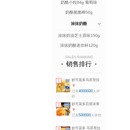
奶酪小粒84g 葡萄味
奶酪脆脆棒50g
涂抹奶酪
涂抹奶油芝士原味150g
涂抹奶酪迷你杯120g
SALES RANKING
销售排行
妙可蓝多马苏里拉
1
芝士碎450g 奶酪碎
￥
焗饭披萨拉丝烘焙
4000000
已有
人评
原料
价
妙可蓝多百搭浓香
2
芝士片75g/5片 常
￥
温儿童奶酪 甄选奶
500000
已有
人评价
源 网红芝士火鸡面
妙可蓝多 马苏里拉
3