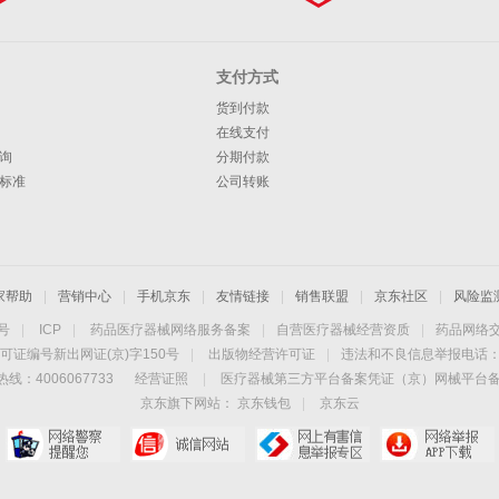
支付方式
货到付款
在线支付
询
分期付款
标准
公司转账
家帮助
|
营销中心
|
手机京东
|
友情链接
|
销售联盟
|
京东社区
|
风险监
4号
|
ICP
|
药品医疗器械网络服务备案
|
自营医疗器械经营资质
|
药品网络
可证编号新出网证(京)字150号
|
出版物经营许可证
|
违法和不良信息举报电话：40
线：4006067733
经营证照
|
医疗器械第三方平台备案凭证（京）网械平台备字（
京东旗下网站：
京东钱包
|
京东云