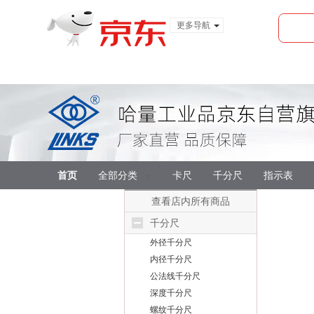
更多导航
服装城
食品
金融
首页
全部分类
卡尺
千分尺
指示表
查看店内所有商品
千分尺
外径千分尺
内径千分尺
公法线千分尺
深度千分尺
螺纹千分尺