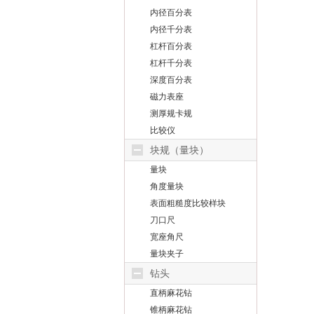
内径百分表
内径千分表
杠杆百分表
杠杆千分表
深度百分表
磁力表座
测厚规卡规
比较仪
块规（量块）
量块
角度量块
表面粗糙度比较样块
刀口尺
宽座角尺
量块夹子
钻头
直柄麻花钻
锥柄麻花钻