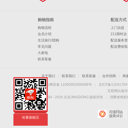
购物指南
配送方式
购物流程
上门自提
会员介绍
211限时达
生活旅行/团购
配送服务查
常见问题
配送费收取
大家电
联系客服
关于我们
|
联系我们
|
联系客服
|
合作招商
|
商
京公网安备 11000002000088号
|
京ICP备1104170
互联网出版许
Copyright © 2004 -
2026
京东JINGDONG 版权所有
|
消费者维权热
哈量旗舰店
哈量自营旗舰店
哈量旗舰店
哈量自营旗舰店