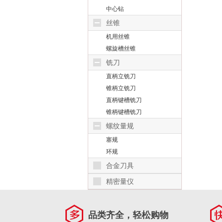
中心钻
丝锥
机用丝锥
螺旋槽丝锥
铣刀
直柄立铣刀
锥柄立铣刀
直柄键槽铣刀
锥柄键槽铣刀
螺纹量规
塞规
环规
合金刀具
精密量仪
品类齐全，轻松购物