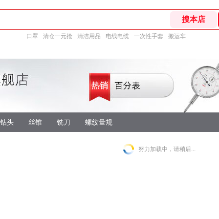
口罩
清仓一元抢
清洁用品
电线电缆
一次性手套
搬运车
钻头
丝锥
铣刀
螺纹量规
努力加载中，请稍后...