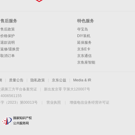
售后服务
特色服务
售后政策
夺宝岛
价格保护
DIY装机
退款说明
延保服务
返修/退换货
京东E卡
取消订单
京东通信
京鱼座智能
测
|
质量公告
|
隐私政策
|
京东公益
|
Media & IR
交易第三方平台备案凭证
|
新出发京零 字第大120007号
06561155
2023）第00013号
|
营业执照
|
增值电信业务经营许可证