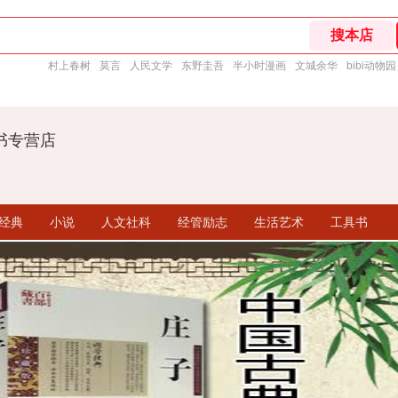
村上春树
莫言
人民文学
东野圭吾
半小时漫画
文城余华
bibi动物园
书专营店
经典
小说
人文社科
经管励志
生活艺术
工具书