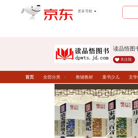
更多导航
服装城
食品
金融
读品悟图
关注我
首页
全部分类
教辅教材
童书少儿
文学