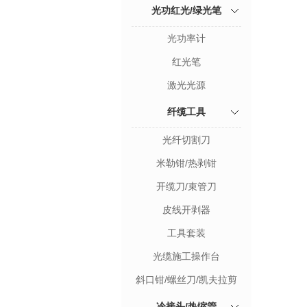
光功红光/绿光笔
光功率计
红光笔
激光光源
纤缆工具
光纤切割刀
米勒钳/热剥钳
开缆刀/束管刀
皮线开剥器
工具套装
光缆施工操作台
斜口钳/螺丝刀/凯夫拉剪
刀
冷接头/热缩管