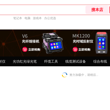
笔记本
电脑
游戏本
办公优选
射仪
光功红光绿光笔
纤缆工具
线缆测试设备
综合布线
努力加载中，请稍后...