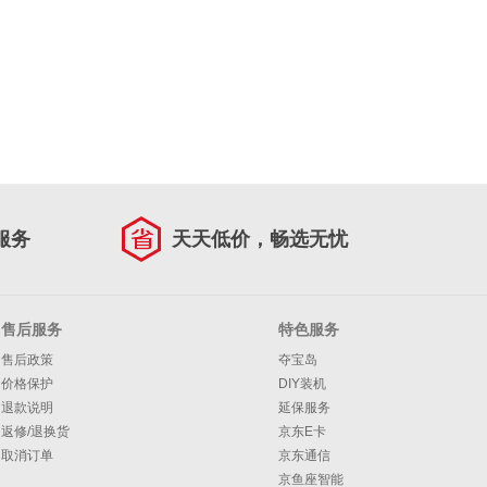
服务
天天低价，畅选无忧
售后服务
特色服务
售后政策
夺宝岛
价格保护
DIY装机
退款说明
延保服务
返修/退换货
京东E卡
取消订单
京东通信
京鱼座智能