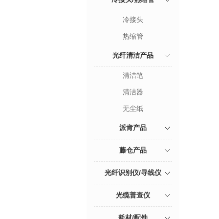
冷接头
热缩管
光纤清洁产品
清洁笔
清洁器
无尘纸
派肯产品
藤仓产品
光纤识别仪/寻线仪
光缆普查仪
耗材/配件