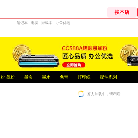
笔记本
电脑
游戏本
办公优选
粉 墨粉
墨盒
墨水
色带
打印纸
配件系列
努力加载中，请稍后...