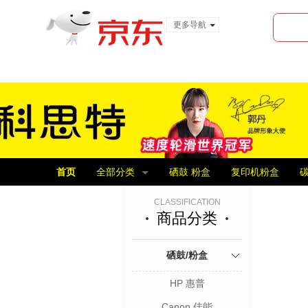
更多导航
服装城
食品
金融
首页
全部分类
硒鼓 粉盒
复印机粉盒
碳
CLASSIFICATION
商品分类
硒鼓/粉盒
HP 惠普
Canon 佳能