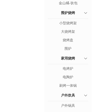
金山橘-驮包
围炉烧烤
小型烧烤架
大烧烤架
烧烤盘
围炉
家用烧烤
电烤炉
电陶炉
刷烤一体锅
户外炊具
户外锅具