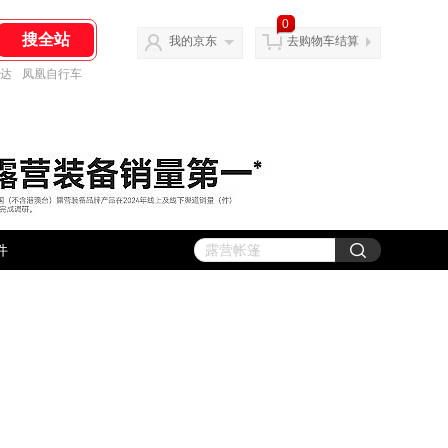
0
我的京东
去购物车结算
达
凤凰自行车
件