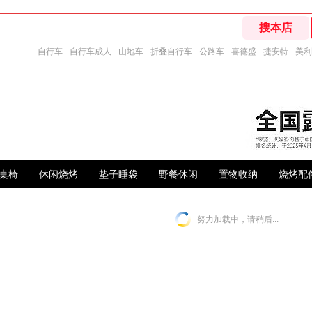
自行车
自行车成人
山地车
折叠自行车
公路车
喜德盛
捷安特
美利
桌椅
休闲烧烤
垫子睡袋
野餐休闲
置物收纳
烧烤配
努力加载中，请稍后...