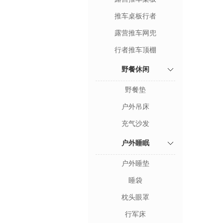
推车桌板行者
露营推车网兜
行者推车顶棚
野餐休闲
野餐垫
户外吊床
充气沙发
户外睡眠
户外睡垫
睡袋
枕头眼罩
行军床