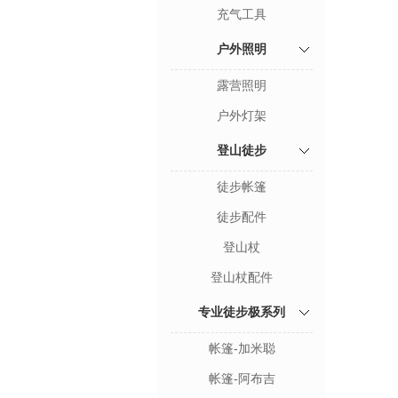
充气工具
户外照明
露营照明
户外灯架
登山徒步
徒步帐篷
徒步配件
登山杖
登山杖配件
专业徒步极系列
帐篷-加米聪
帐篷-阿布吉