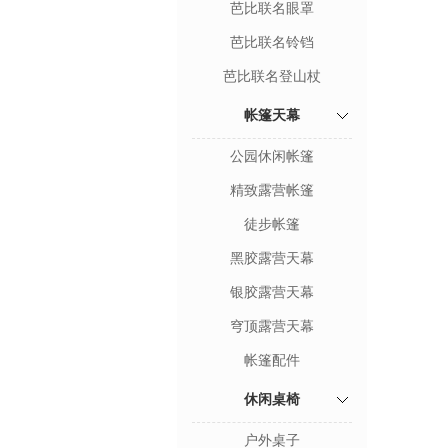
芭比联名眼罩
芭比联名铃铛
芭比联名登山杖
帐篷天幕
公园休闲帐篷
精致露营帐篷
徒步帐篷
黑胶露营天幕
银胶露营天幕
穹顶露营天幕
帐篷配件
休闲桌椅
户外桌子