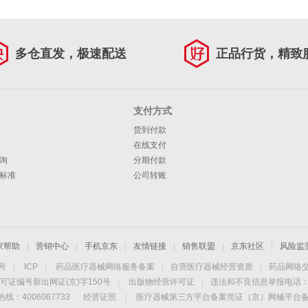
多仓直发，极速配送
正品行货，精致
支付方式
货到付款
在线支付
询
分期付款
标准
公司转账
家帮助
|
营销中心
|
手机京东
|
友情链接
|
销售联盟
|
京东社区
|
风险监
4号
|
ICP
|
药品医疗器械网络服务备案
|
自营医疗器械经营资质
|
药品网络
可证编号新出网证(京)字150号
|
出版物经营许可证
|
违法和不良信息举报电话：40
线：4006067733
经营证照
|
医疗器械第三方平台备案凭证（京）网械平台备字（