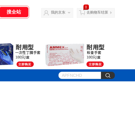
0
我的京东
去购物车结算