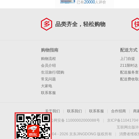
乳白色TLFCMD 中
20000
已有
人评价
号M码
品类齐全，轻松购物
购物指南
配送方式
购物流程
上门自提
会员介绍
211限时达
生活旅行/团购
配送服务查
常见问题
配送费收取
大家电
联系客服
关于我们
|
联系我们
|
联系客服
|
合作招商
|
商
京公网安备 11000002000088号
|
京ICP备1104170
互联网出版许
Copyright © 2004 -
2026
京东JINGDONG 版权所有
|
消费者维权热