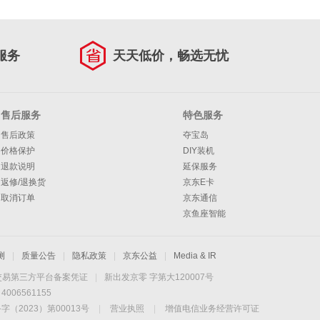
服务
天天低价，畅选无忧
售后服务
特色服务
售后政策
夺宝岛
价格保护
DIY装机
退款说明
延保服务
返修/退换货
京东E卡
取消订单
京东通信
京鱼座智能
测
|
质量公告
|
隐私政策
|
京东公益
|
Media & IR
交易第三方平台备案凭证
|
新出发京零 字第大120007号
06561155
2023）第00013号
|
营业执照
|
增值电信业务经营许可证