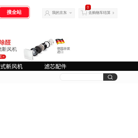
0
我的京东
去购物车结算