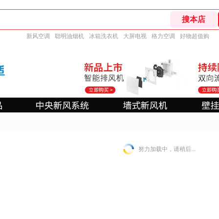
新风空调
聪明油烟机
冰箱洗衣机
大屏电视
格力空调
好物超值购
努力加载中，请稍后...