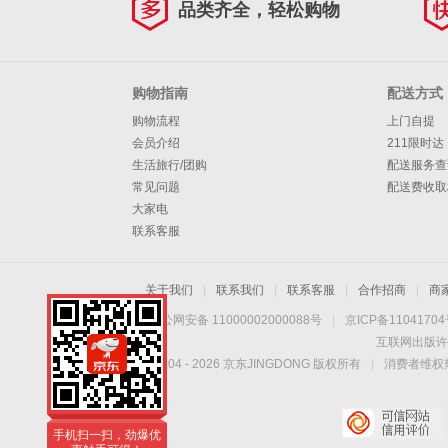
品类齐全，轻松购物
购物指南
配送方式
购物流程
上门自提
会员介绍
211限时达
生活旅行/团购
配送服务查
常见问题
配送费收取
大家电
联系客服
关于我们
|
联系我们
|
联系客服
|
合作招商
|
商
京公网安备 11000002000088号
|
京ICP备1104170
互联网出版许
Copyright © 2004 -
2026
京东JINGDONG 版权所有
|
消费者维权热
手机扫一扫，劲爆优
惠触手可得！
手机扫一扫，劲爆优