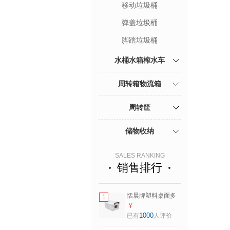
移动垃圾桶
弹盖垃圾桶
脚踏垃圾桶
水桶水箱榨水车
周转箱物流箱
周转筐
储物收纳
SALES RANKING
销售排行
恬晨牌塑料桌面多
1
规格透明收纳箱66L
￥
3只装化妆品玩具收
1000
已有
人评价
纳盒零食整理箱储