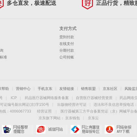
多仓直发，极速配送
正品行货，精致
支付方式
货到付款
在线支付
询
分期付款
标准
公司转账
家帮助
|
营销中心
|
手机京东
|
友情链接
|
销售联盟
|
京东社区
|
风险监
4号
|
ICP
|
药品医疗器械网络服务备案
|
自营医疗器械经营资质
|
药品网络
可证编号新出网证(京)字150号
|
出版物经营许可证
|
违法和不良信息举报电话：40
线：4006067733
经营证照
|
医疗器械第三方平台备案凭证（京）网械平台备字（
京东旗下网站：
京东钱包
|
京东云