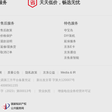
服务
天天低价，畅选无忧
售后服务
特色服务
售后政策
夺宝岛
价格保护
DIY装机
退款说明
延保服务
返修/退换货
京东E卡
取消订单
京东通信
京鱼座智能
测
|
质量公告
|
隐私政策
|
京东公益
|
Media & IR
交易第三方平台备案凭证
|
新出发京零 字第大120007号
06561155
2023）第00013号
|
营业执照
|
增值电信业务经营许可证