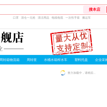
口罩
清仓一元抢
清洁用品
电线电缆
一次性手套
搬运车
周转箱物流箱
周转筐
水桶水箱榨水车
塑料托盘
企业采
努力加载中，请稍后...