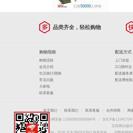
防水抗洪物业消防
￥
堵水不含沙
50000
已有
人评价
30*70cm抽绳100
个装
品类齐全，轻松购物
购物指南
配送方式
购物流程
上门自提
会员介绍
211限时达
生活旅行/团购
配送服务查
常见问题
配送费收取
大家电
联系客服
关于我们
|
联系我们
|
联系客服
|
合作招商
|
商
京公网安备 11000002000088号
|
京ICP备1104170
互联网出版许
Copyright © 2004 -
2026
京东JINGDONG 版权所有
|
消费者维权热