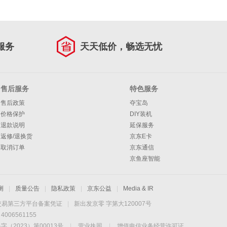
服务
天天低价，畅选无忧
售后服务
特色服务
售后政策
夺宝岛
价格保护
DIY装机
退款说明
延保服务
返修/退换货
京东E卡
取消订单
京东通信
京鱼座智能
测
|
质量公告
|
隐私政策
|
京东公益
|
Media & IR
交易第三方平台备案凭证
|
新出发京零 字第大120007号
06561155
2023）第00013号
|
营业执照
|
增值电信业务经营许可证