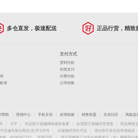
多仓直发，极速配送
正品行货，精致
支付方式
货到付款
在线支付
询
分期付款
标准
公司转账
家帮助
|
营销中心
|
手机京东
|
友情链接
|
销售联盟
|
京东社区
|
风险监
4号
|
ICP
|
药品医疗器械网络服务备案
|
自营医疗器械经营资质
|
药品网络
可证编号新出网证(京)字150号
|
出版物经营许可证
|
违法和不良信息举报电话：40
线：4006067733
经营证照
|
医疗器械第三方平台备案凭证（京）网械平台备字（