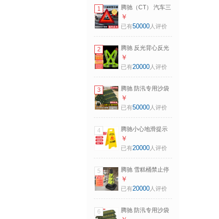
腾驰（CT） 汽车三
1
脚架警示牌 国标车
￥
载三角反光支架停
50000
已有
人评价
车安全故障折叠三
角牌
腾驰 反光背心反光
2
背带跑步运动安全
￥
警示弹力带环卫马
20000
已有
人评价
甲工作服 卡扣款
腾驰 防汛专用沙袋
3
防洪水挡水板沙袋
￥
消防防汛物资
50000
已有
人评价
30x70cm10条
CY9690
腾驰小心地滑提示
4
牌A字告示牌 塑料
￥
立牌 防滑警示牌
20000
已有
人评价
（小心地滑）
腾驰 雪糕桶禁止停
5
车桩警示牌 橡胶反
￥
光路障锥隔离墩雪
20000
已有
人评价
糕筒 4斤黄黑
腾驰 防汛专用沙袋
6