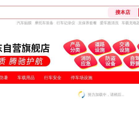
汽车贴膜
摩托车装备
行车记录仪
京保养套餐
爱车惠清洗
车载充电
防暑
车载用品
行车安全
停车场设施
努力加载中，请稍后...