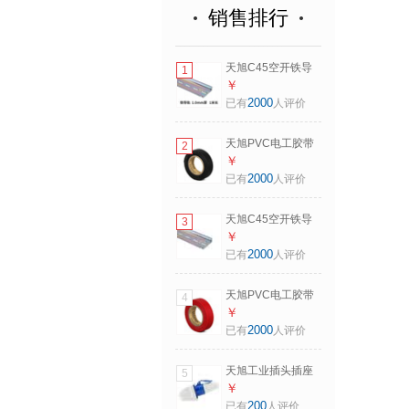
销售排行
天旭C45空开铁导
1
轨 接线端子导轨 配
￥
电箱导轨卡轨长1米
2000
已有
人评价
宽35mm厚1.0mm 1
条
天旭PVC电工胶带
2
黑色电气绝缘防水
￥
胶布有粘性电胶布
2000
已有
人评价
五色可选20米/卷 1
卷
天旭C45空开铁导
3
轨 接线端子导轨 配
￥
电箱导轨卡轨长1米
2000
已有
人评价
宽35mm厚1.2mm 1
条
天旭PVC电工胶带
4
红色电气绝缘防水
￥
胶布有粘性电胶布
2000
已有
人评价
20米/卷 1卷
天旭工业插头插座
5
连接器单相三线
￥
220V航空防水3芯
200
已有
人评价