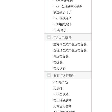
BN中间裸端头
BNYF全绝缘中间接头
快速接线端子
SNB接线端子
RNB接线端子
DL铝鼻子
电容/电抗器
立方体自愈式低压电容器
圆柱形自愈式低压电容器
高压电容器
电抗器
电力仪表
其他电料辅件
C45铁导轨
汇流排
UKK分线盒
电工绝缘胶带
无粘性相色带