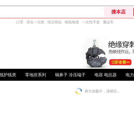
口罩
清仓一元抢
清洁用品
电线电缆
一次性手套
搬运车
线护线类
零地排系列
铜鼻子 冷压端子
电容 电抗器
电力
努力加载中，请稍后...