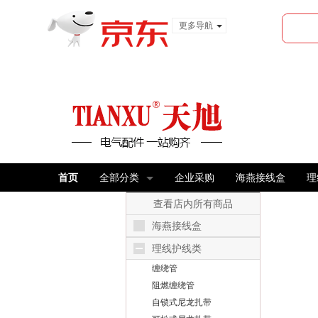
更多导航
服装城
食品
金融
首页
全部分类
企业采购
海燕接线盒
理
查看店内所有商品
海燕接线盒
理线护线类
缠绕管
阻燃缠绕管
自锁式尼龙扎带