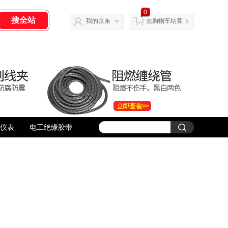
0
我的京东
去购物车结算
仪表
电工绝缘胶带