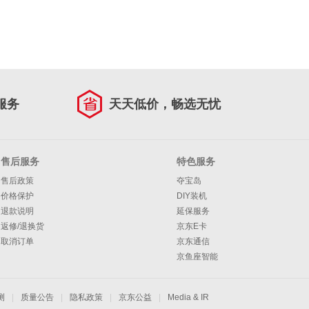
服务
天天低价，畅选无忧
售后服务
特色服务
售后政策
夺宝岛
价格保护
DIY装机
退款说明
延保服务
返修/退换货
京东E卡
取消订单
京东通信
京鱼座智能
测
|
质量公告
|
隐私政策
|
京东公益
|
Media & IR