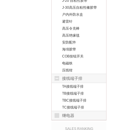
J-20 自粘性胶带
J-30高压自粘性橡胶带
户内外防水盒
避雷针
高压令克棒
高压绝缘毯
安防配件
海绵胶带
COB按钮开关
电磁铁
压线钳
接线端子排
TA接线端子排
TB接线端子排
TBC接线端子排
TC接线端子排
继电器
SALES RANKING