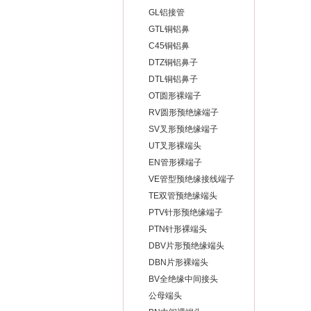
GL铝接管
GTL铜铝鼻
C45铜铝鼻
DTZ铜铝鼻子
DTL铜铝鼻子
OT圆形裸端子
RV圆形预绝缘端子
SV叉形预绝缘端子
UT叉形裸端头
EN管形裸端子
VE管型预绝缘接线端子
TE双管预绝缘端头
PTV针形预绝缘端子
PTN针形裸端头
DBV片形预绝缘端头
DBN片形裸端头
BV全绝缘中间接头
公母端头