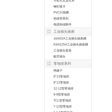
可松式尼龙扎带
钢钉线卡
PVC行线槽
热缩管系列
电缆热缩附件
工业插头插座
16A/32A工业插头插座耦
合器
63A/125A工业插头插座耦
合器
工业插头套装
航空插头
零地排系列
绝缘子
8*13零地排
8*12零地排
12-12型零地排
9-9型零地排
TCL型零地排
7-12型零地排