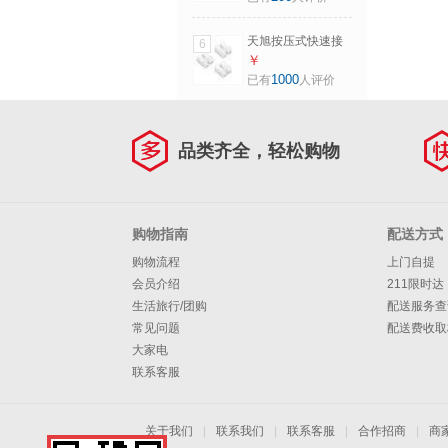
32A(SH-023+123)
明装插座套装 1套
天旭按压式快速接
6
线端子灯具导线接
￥
头小电流通用接线
1000
已有
人评价
器二进二出CH-2
100只/包 1包
品类齐全，轻松购物
购物指南
配送方式
购物流程
上门自提
会员介绍
211限时达
生活旅行/团购
配送服务查
常见问题
配送费收取
大家电
联系客服
关于我们
|
联系我们
|
联系客服
|
合作招商
|
商