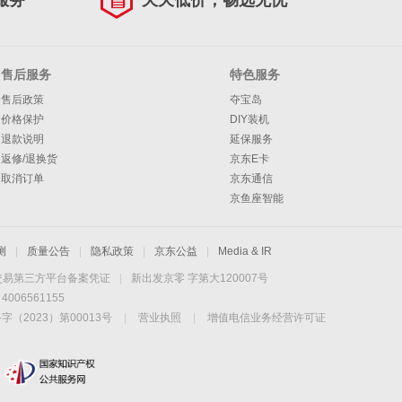
服务
天天低价，畅选无忧
售后服务
特色服务
售后政策
夺宝岛
价格保护
DIY装机
退款说明
延保服务
返修/退换货
京东E卡
取消订单
京东通信
京鱼座智能
测
|
质量公告
|
隐私政策
|
京东公益
|
Media & IR
交易第三方平台备案凭证
|
新出发京零 字第大120007号
06561155
2023）第00013号
|
营业执照
|
增值电信业务经营许可证