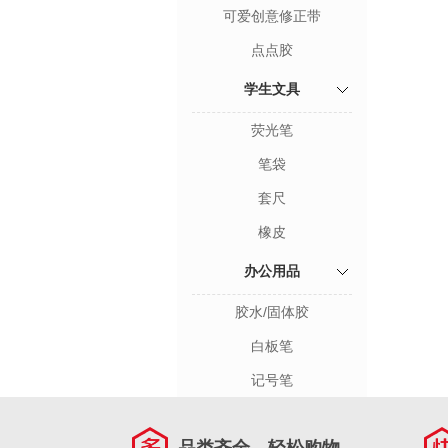
可爱创意修正带
点点胶
学生文具
荧光笔
笔袋
套尺
橡皮
办公用品
胶水/固体胶
白板笔
记号笔