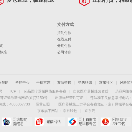
多仓直发，极速配送
正品行货，精致
支付方式
货到付款
在线支付
询
分期付款
标准
公司转账
家帮助
|
营销中心
|
手机京东
|
友情链接
|
销售联盟
|
京东社区
|
风险监
4号
|
ICP
|
药品医疗器械网络服务备案
|
自营医疗器械经营资质
|
药品网络
可证编号新出网证(京)字150号
|
出版物经营许可证
|
违法和不良信息举报电话：40
线：4006067733
经营证照
|
医疗器械第三方平台备案凭证（京）网械平台备字（
京东旗下网站：
京东钱包
|
京东云