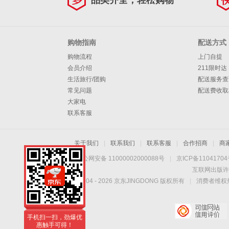
品类齐全，轻松购物
购物指南
配送方式
购物流程
上门自提
会员介绍
211限时达
生活旅行/团购
配送服务查
常见问题
配送费收取
大家电
联系客服
关于我们
|
联系我们
|
联系客服
|
合作招商
|
商
京公网安备 11000002000088号
|
京ICP备1104170
互联网出版许
Copyright © 2004 -
2026
京东JINGDONG 版权所有
|
消费者维权热
手机扫一扫，劲爆优
惠触手可得！
手机扫一扫，劲爆优
惠触手可得！