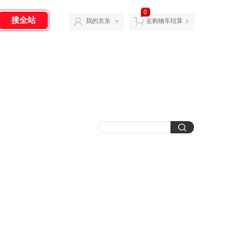
0
我的京东
去购物车结算