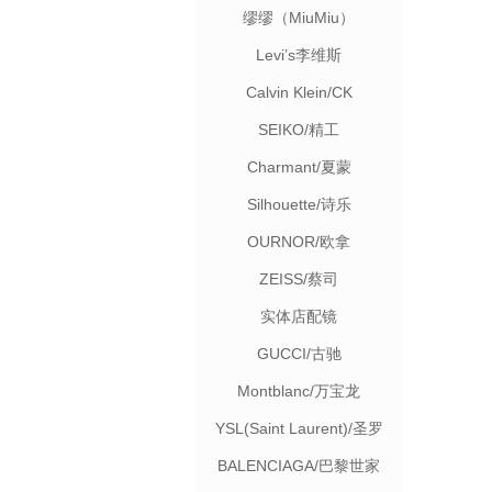
缪缪（MiuMiu）
Levi’s李维斯
Calvin Klein/CK
SEIKO/精工
Charmant/夏蒙
Silhouette/诗乐
OURNOR/欧拿
ZEISS/蔡司
实体店配镜
GUCCI/古驰
Montblanc/万宝龙
YSL(Saint Laurent)/圣罗
兰
BALENCIAGA/巴黎世家