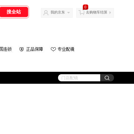
0
我的京东
去购物车结算