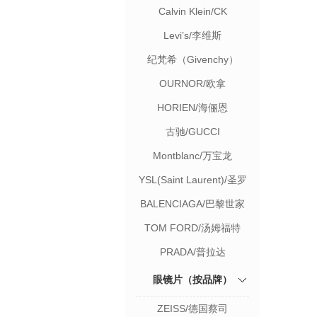
Calvin Klein/CK
Levi’s/李维斯
纪梵希（Givenchy）
OURNOR/欧拿
HORIEN/海俪恩
古驰/GUCCI
Montblanc/万宝龙
YSL(Saint Laurent)/圣罗
兰
BALENCIAGA/巴黎世家
TOM FORD/汤姆福特
PRADA/普拉达
眼镜片（按品牌）
ZEISS/德国蔡司