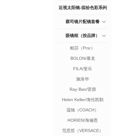
近视太阳镜-缤纷色彩系列
蔡司镜片配镜套餐
眼镜框（按品牌）
帕莎（Prsr）
BOLON/暴龙
FILA/斐乐
施洛华
Ray·Ban/雷朋
Helen Keller/海伦凯勒
蔻驰（COACH）
HORIEN/海俪恩
范思哲（VERSACE）