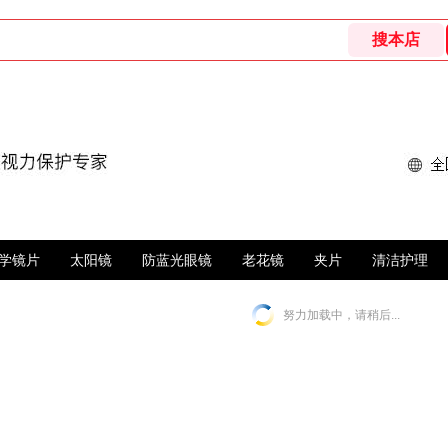
学镜片
太阳镜
防蓝光眼镜
老花镜
夹片
清洁护理
努力加载中，请稍后...